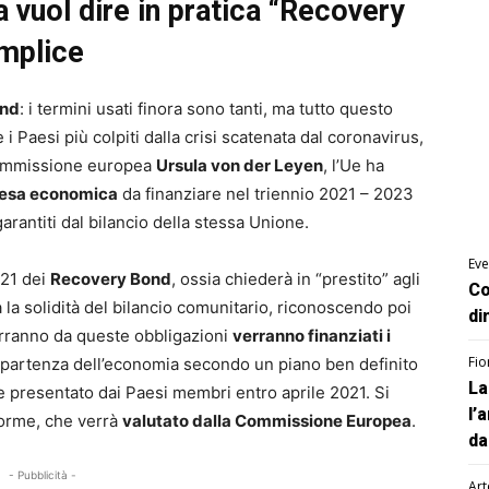
sa vuol dire in pratica “Recovery
emplice
ond
: i termini usati finora sono tanti, ma tutto questo
i Paesi più colpiti dalla crisi scatenata dal coronavirus,
Commissione europea
Ursula von der Leyen
, l’Ue ha
presa economica
da finanziare nel triennio 2021 – 2023
garantiti dal bilancio della stessa Unione.
Eve
021 dei
Recovery Bond
, ossia chiederà in “prestito” agli
Co
la solidità del bilancio comunitario, riconoscendo poi
di
terranno da queste obbligazioni
verranno finanziati i
Fio
ipartenza dell’economia secondo un piano ben definito
La
 presentato dai Paesi membri entro aprile 2021. Si
l’
iforme, che verrà
valutato dalla Commissione Europea
.
da
- Pubblicità -
Art