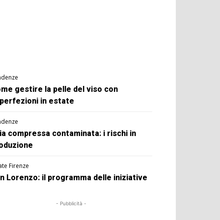
ndenze
me gestire la pelle del viso con
perfezioni in estate
ndenze
ia compressa contaminata: i rischi in
oduzione
ate Firenze
n Lorenzo: il programma delle iniziative
- Pubblicità -