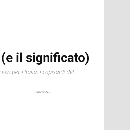
e il significato)
en per l'Italia: i capisaldi del
- Pubblicità -