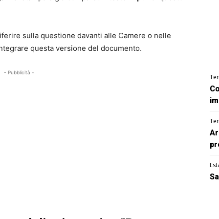
riferire sulla questione davanti alle Camere o nelle
integrare questa versione del documento.
- Pubblicità -
Te
Co
im
Te
Ar
pr
Est
Sa