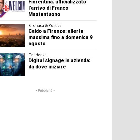
Fiorentina: ufficializzato
l’arrivo di Franco
Mastantuono
Cronaca & Politica
Caldo a Firenze: allerta
massima fino a domenica 9
agosto
Tendenze
Digital signage in azienda:
da dove iniziare
- Pubblicità -