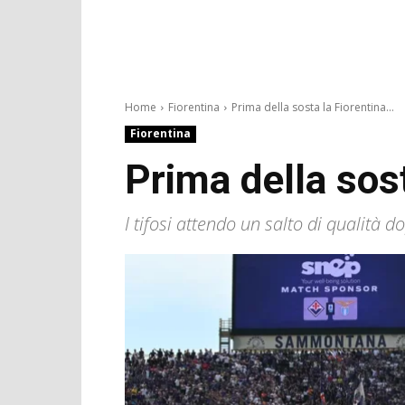
Home
Fiorentina
Prima della sosta la Fiorentina...
Fiorentina
Prima della sost
I tifosi attendo un salto di qualità 