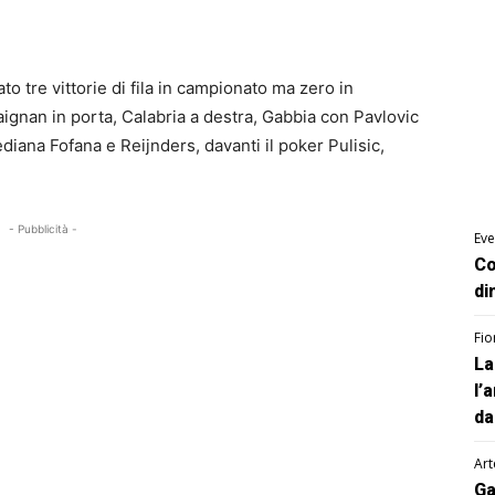
to tre vittorie di fila in campionato ma zero in
gnan in porta, Calabria a destra, Gabbia con Pavlovic
diana Fofana e Reijnders, davanti il poker Pulisic,
- Pubblicità -
Eve
Co
di
Fio
La
l’
da
Art
Ga