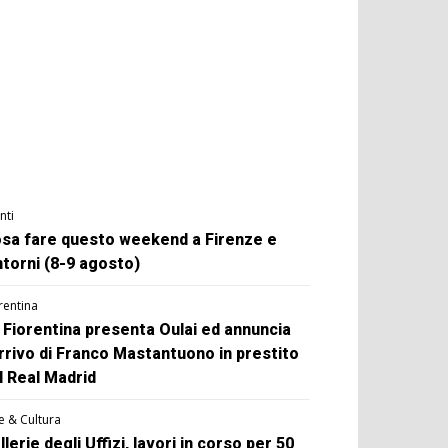
nti
sa fare questo weekend a Firenze e
ntorni (8-9 agosto)
rentina
 Fiorentina presenta Oulai ed annuncia
arrivo di Franco Mastantuono in prestito
l Real Madrid
e & Cultura
llerie degli Uffizi, lavori in corso per 50