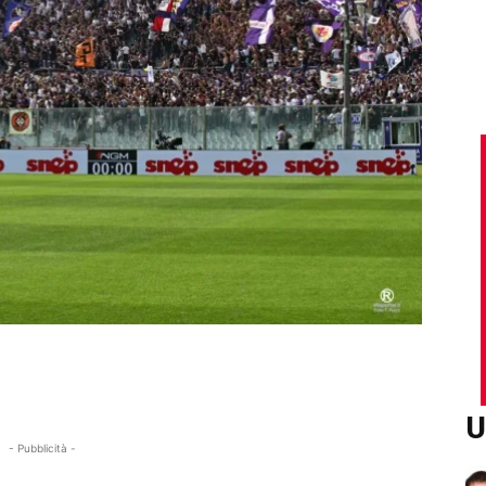
U
- Pubblicità -