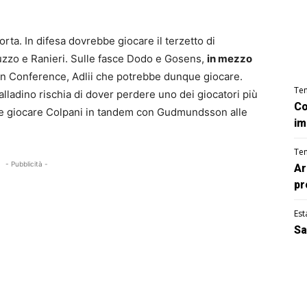
ta. In difesa dovrebbe giocare il terzetto di
uzzo e Ranieri. Sulle fasce Dodo e Gosens,
in mezzo
in Conference, Adlii che potrebbe dunque giocare.
Te
lladino rischia di dover perdere uno dei giocatori più
Co
ebbe giocare Colpani in tandem con Gudmundsson alle
im
Te
- Pubblicità -
Ar
pr
Est
Sa