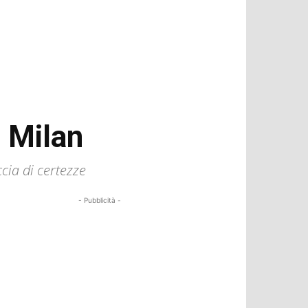
l Milan
ccia di certezze
- Pubblicità -