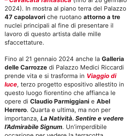
– Cavalcata fantastica
(fino al 28 gennaio
2024). In mostra al piano terra del Palazzo
47 capolavori
che ruotano
attorno a tre
nuclei principali al fine di presentare il
lavoro di questo artista dalle mille
sfaccettature.
Fino al 21 gennaio 2024 anche la
Galleria
delle Carrozze
di Palazzo Medici Riccardi
prende vita e si trasforma in
Viaggio di
luce
, terzo progetto espositivo allestito in
questo luogo fiorentino che affianca le
opere di
Claudio Parmiggiani
e
Abel
Herrero
. Quarta e ultima, ma non per
importanza,
La Natività. Sentire e vedere
l’Admirabile Signum
. Un’imperdibile
occasione per vedere la terracotta