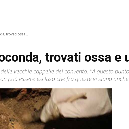
a, trovati ossa...
ioconda, trovati ossa e 
na delle vecchie cappelle del convento. ''A questo punt
n può essere escluso che fra queste vi siano anche q