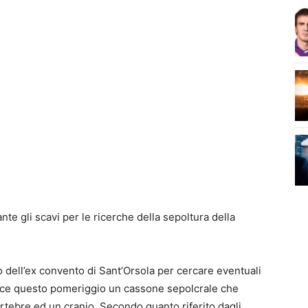
te gli scavi per le ricerche della sepoltura della
o dell’ex convento di Sant’Orsola per cercare eventuali
 luce questo pomeriggio un cassone sepolcrale che
rtebre ed un cranio. Secondo quanto riferito dagli