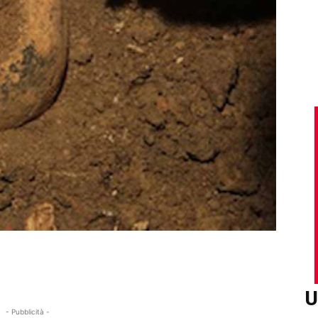
U
- Pubblicità -