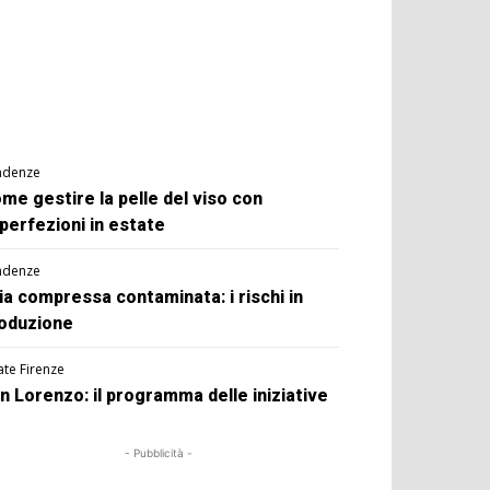
ndenze
me gestire la pelle del viso con
perfezioni in estate
ndenze
ia compressa contaminata: i rischi in
oduzione
ate Firenze
n Lorenzo: il programma delle iniziative
- Pubblicità -