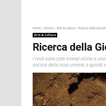
Home
Sezioni
Arte & Cultura
Ricerca della Giocond
Arte & Cultura
Ricerca della G
I resti sono stati trovati vicino a u
ancora delle ossa umane, e quindi no