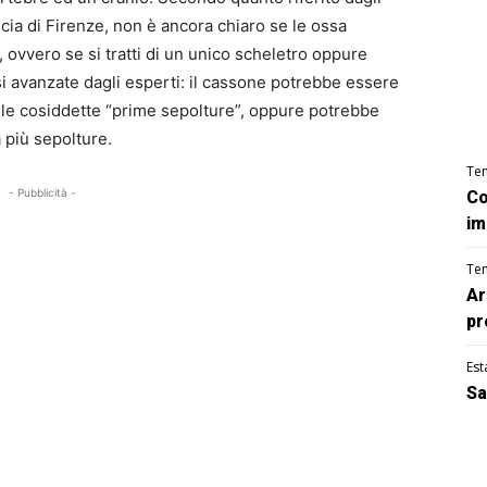
incia di Firenze, non è ancora chiaro se le ossa
ovvero se si tratti di un unico scheletro oppure
i avanzate dagli esperti: il cassone potrebbe essere
 delle cosiddette “prime sepolture”, oppure potrebbe
a più sepolture.
Te
- Pubblicità -
Co
im
Te
Ar
pr
Est
Sa