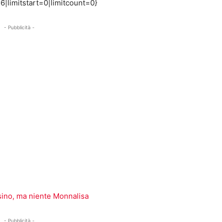
|limitstart=0|limitcount=0}
- Pubblicità -
ssino, ma niente Monnalisa
- Pubblicità -