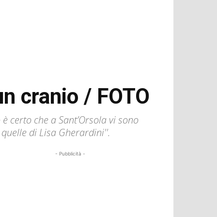
un cranio / FOTO
o è certo che a Sant’Orsola vi sono
uelle di Lisa Gherardini''.
- Pubblicità -