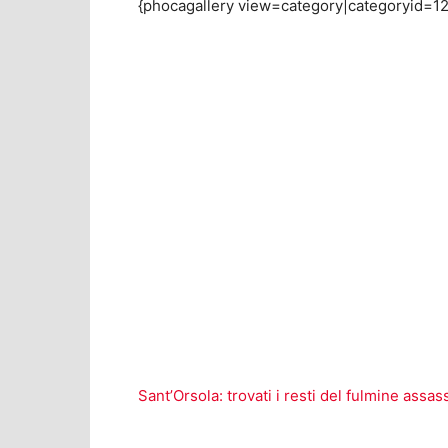
{phocagallery view=category|categoryid=126
Sant’Orsola: trovati i resti del fulmine assa