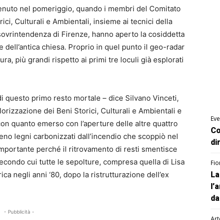
venuto nel pomeriggio, quando i membri del Comitato
ici, Culturali e Ambientali, insieme ai tecnici della
 sovrintendenza di Firenze, hanno aperto la cosiddetta
e dell’antica chiesa. Proprio in quel punto il geo-radar
ura, più grandi rispetto ai primi tre loculi già esplorati
di questo primo resto mortale – dice Silvano Vinceti,
orizzazione dei Beni Storici, Culturali e Ambientali e
Eve
con quanto emerso con l’aperture delle altre quattro
Co
eno legni carbonizzati dall’incendio che scoppiò nel
di
mportante perché il ritrovamento di resti smentisce
secondo cui tutte le sepolture, compresa quella di Lisa
Fio
ica negli anni ‘80, dopo la ristrutturazione dell’ex
La
l’
da
- Pubblicità -
Art