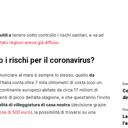
tili a
tenere sotto controllo i rischi sanitari, e va ad
ato regioni aveva già diffuso
.
 i rischi per il coronavirus?
rinunciare al mare è sempre lo stesso, quello
da
l’Italia conta oltre 7 mila chilometri di costa (con un
Eve
continente europeo) abitate da circa 17 milioni di
Co
 di picco dell’alta stagione, e che quest’anno l’invito
di
lità di villeggiatura di casa nostra
(decisione grazie
Fio
nze di 500 euro
), la possibilità di trovarsi su una
La
l’