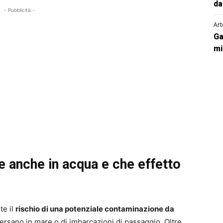
da
- Pubblicità -
Art
Ga
mi
te anche in acqua e che effetto
te il
rischio di una potenziale contaminazione da
ersano in mare o di imbarcazioni di passaggio. Oltre