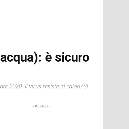
 acqua): è sicuro
ate 2020. Il virus resiste al caldo? Si
- Pubblicità -