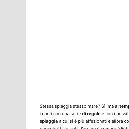
Stessa spiaggia stesso mare? Sì, ma
ai tem
i conti con una serie
di regole
e con i possib
spiaggia
a cui si è più affezionati e allora
pericolo? La parola d’ordine è sempre “
dist