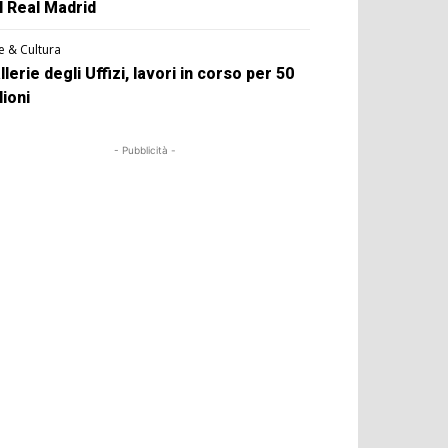
l Real Madrid
e & Cultura
llerie degli Uffizi, lavori in corso per 50
lioni
- Pubblicità -