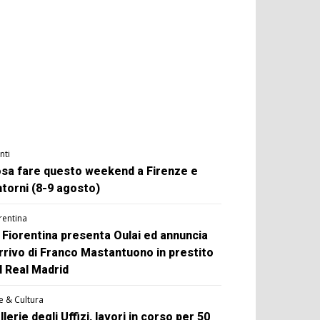
nti
sa fare questo weekend a Firenze e
ntorni (8-9 agosto)
rentina
 Fiorentina presenta Oulai ed annuncia
arrivo di Franco Mastantuono in prestito
l Real Madrid
e & Cultura
llerie degli Uffizi, lavori in corso per 50