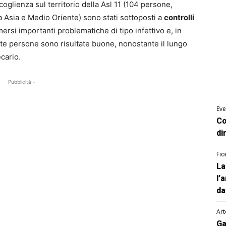
coglienza sul territorio della Asl 11 (104 persone,
a Asia e Medio Oriente) sono stati sottoposti a
controlli
ersi importanti problematiche di tipo infettivo e, in
te persone sono risultate buone, nonostante il lungo
ecario.
- Pubblicità -
Eve
Co
di
Fio
La
l’
da
Art
Ga