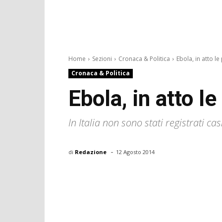
Home
Sezioni
Cronaca & Politica
Ebola, in atto le
Cronaca & Politica
Ebola, in atto l
In Italia non sono stati registrati ca
-
di
Redazione
12 Agosto 2014