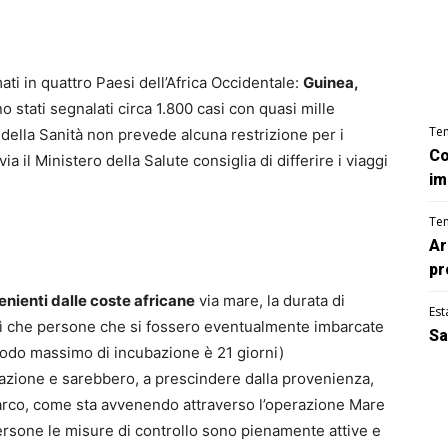
ti in quattro Paesi dell’Africa Occidentale:
Guinea,
no stati segnalati circa 1.800 casi con quasi mille
Te
della Sanità non prevede alcuna restrizione per i
Co
via il Ministero della Salute consiglia di differire i viaggi
im
Te
Ar
pr
nienti dalle coste africane
via mare, la durata di
Est
 sì che persone che si fossero eventualmente imbarcate
Sa
riodo massimo di incubazione è 21 giorni)
azione e sarebbero, a prescindere dalla provenienza,
sbarco, come sta avvenendo attraverso l’operazione Mare
rsone le misure di controllo sono pienamente attive e