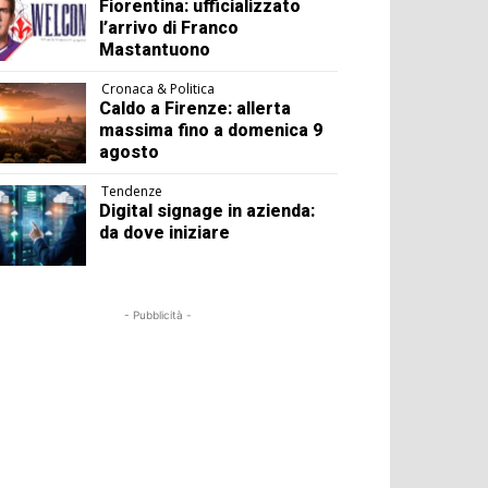
Fiorentina: ufficializzato
l’arrivo di Franco
Mastantuono
Cronaca & Politica
Caldo a Firenze: allerta
massima fino a domenica 9
agosto
Tendenze
Digital signage in azienda:
da dove iniziare
- Pubblicità -