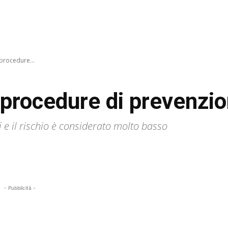
 procedure...
e procedure di prevenzio
si e il rischio è considerato molto basso
- Pubblicità -