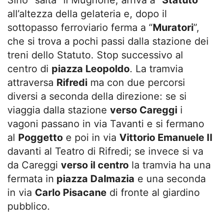
Sirio “salta” il Mugnone, arriva a “
Statuto
”
all’altezza della gelateria e, dopo il
sottopasso ferroviario ferma a “
Muratori
”,
che si trova a pochi passi dalla stazione dei
treni dello Statuto. Stop successivo al
centro di
piazza Leopoldo
. La tramvia
attraversa
Rifredi
ma con due percorsi
diversi a seconda della direzione: se si
viaggia dalla stazione
verso Careggi
i
vagoni passano in via Tavanti e si fermano
al
Poggetto
e poi in via
Vittorio Emanuele II
davanti al Teatro di Rifredi; se invece si va
da Careggi
verso il centro
la tramvia ha una
fermata in
piazza Dalmazia
e una seconda
in via
Carlo Pisacane
di fronte al giardino
pubblico.