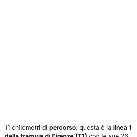
11 chilometri di
percorso
: questa è la
linea 1
della tramvia di Firenze (T1)
con le sue 26