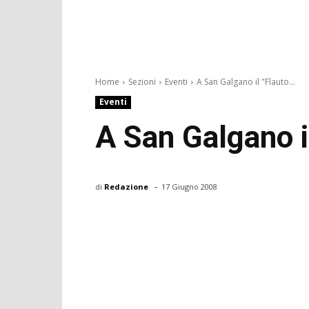
Home
Sezioni
Eventi
A San Galgano il "Flauto...
Eventi
A San Galgano i
-
di
Redazione
17 Giugno 2008