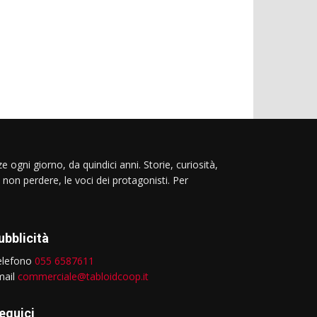
e ogni giorno, da quindici anni. Storie, curiosità,
 non perdere, le voci dei protagonisti. Per
ubblicità
elefono
055 6587611
mail
commerciale@tabloidcoop.it
eguici