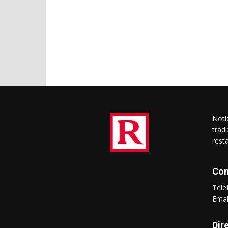
Notiz
trad
rest
Con
Tel
Ema
Dir