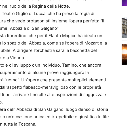
 nel ruolo della Regina della Notte.
l Teatro Giglio di Lucca, che ha preso la regia di
ra che vede protagonisti insieme l’opera perfetta “il
ome l’Abbazia di San Galgano”.
sta fiorentino, che per il Flauto Magico ha ideato un
 lo spazio dell’Abbazia, come se l’opera di Mozart e la
ile. A dirigere l’orchestra sarà la bacchetta del
nte a Vienna.
to e di sviluppo d’un individuo, Tamino, che ancora
il superamento di alcune prove raggiungerà la
rà “uomo”. Un’opera che presenta molteplici elementi
” dall’aspetto fiabesco-meraviglioso con le proprietà
ti per arrivare fino alle alte aspirazioni di saggezza e
o.
era dell’ Abbazia di San Galgano, luogo denso di storia
 un’occasione unica ed irrepetibile e giustifica le file
in tutta la Toscana.