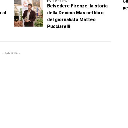
Estate Firenze
Ca
Belvedere Firenze: la storia
pe
 al
della Decima Mas nel libro
del giornalista Matteo
Pucciarelli
- Pubblicità -