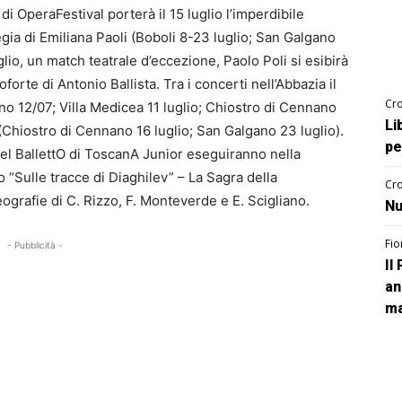
i OperaFestival porterà il 15 luglio l’imperdibile
gia di Emiliana Paoli (Boboli 8-23 luglio; San Galgano
uglio, un match teatrale d’eccezione, Paolo Poli si esibirà
orte di Antonio Ballista. Tra i concerti nell’Abbazia il
Cro
ano 12/07; Villa Medicea 11 luglio; Chiostro di Cennano
Li
a (Chiostro di Cennano 16 luglio; San Galgano 23 luglio).
pe
i del BallettO di ToscanA Junior eseguiranno nella
 “Sulle tracce di Diaghilev” – La Sagra della
Cro
ografie di C. Rizzo, F. Monteverde e E. Scigliano.
Nu
Fio
- Pubblicità -
Il
an
ma