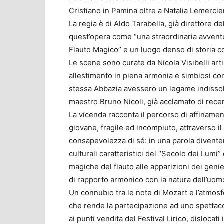
Cristiano in Pamina oltre a Natalia Lemercier
La regia è di Aldo Tarabella, già direttore de
quest’opera come “una straordinaria avventu
Flauto Magico” e un luogo denso di storia c
Le scene sono curate da Nicola Visibelli arti
allestimento in piena armonia e simbiosi con
stessa Abbazia avessero un legame indissolub
maestro Bruno Nicoli, già acclamato di rece
La vicenda racconta il percorso di affinamen
giovane, fragile ed incompiuto, attraverso 
consapevolezza di sé: in una parola divente
culturali caratteristici del “Secolo dei Lumi
magiche del flauto alle apparizioni dei geniet
di rapporto armonico con la natura dell’uom
Un connubio tra le note di Mozart e l’atmosf
che rende la partecipazione ad uno spettacolo
ai punti vendita del Festival Lirico, dislocati 