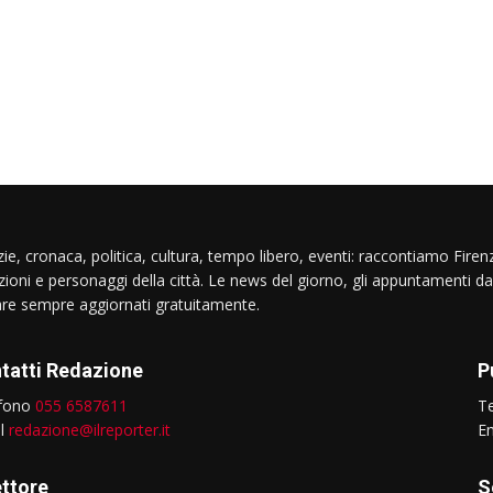
ie, cronaca, politica, cultura, tempo libero, eventi: raccontiamo Firenz
izioni e personaggi della città. Le news del giorno, gli appuntamenti da
are sempre aggiornati gratuitamente.
tatti Redazione
P
efono
055 6587611
T
il
redazione@ilreporter.it
E
ettore
S