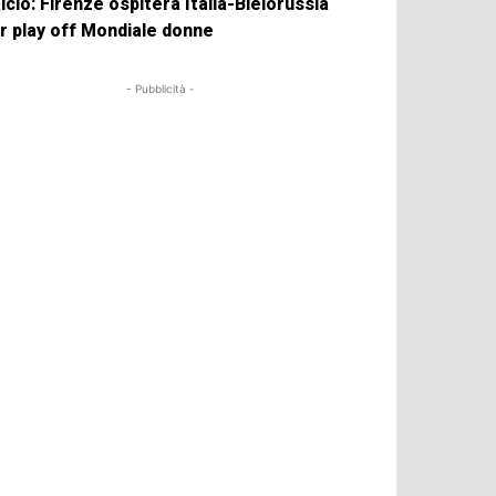
lcio: Firenze ospiterà Italia-Bielorussia
r play off Mondiale donne
- Pubblicità -