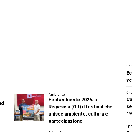
Cro
Ec
ve
Cro
Ambiente
Ca
Festambiente 2026: a
nd
se
Rispescia (GR) il festival che
19
unisce ambiente, cultura e
partecipazione
Spo