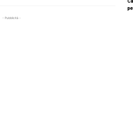
Ca
pe
- Pubblicità -