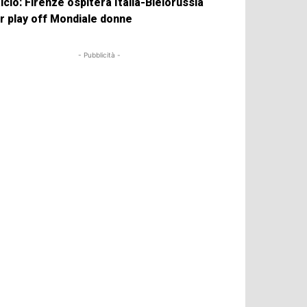
lcio: Firenze ospiterà Italia-Bielorussia
r play off Mondiale donne
- Pubblicità -