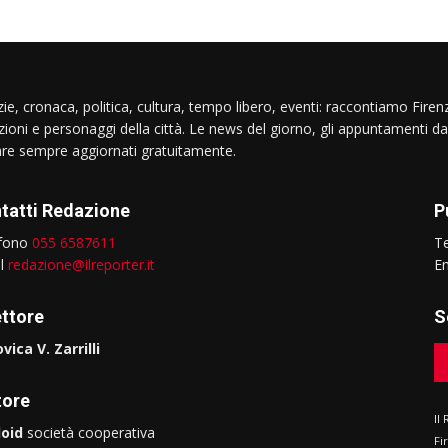
ie, cronaca, politica, cultura, tempo libero, eventi: raccontiamo Firenz
izioni e personaggi della città. Le news del giorno, gli appuntamenti da
are sempre aggiornati gratuitamente.
tatti Redazione
P
efono
055 6587611
T
il
redazione@ilreporter.it
E
ettore
S
vica V. Zarrilli
tore
Il
oid
società cooperativa
Fi