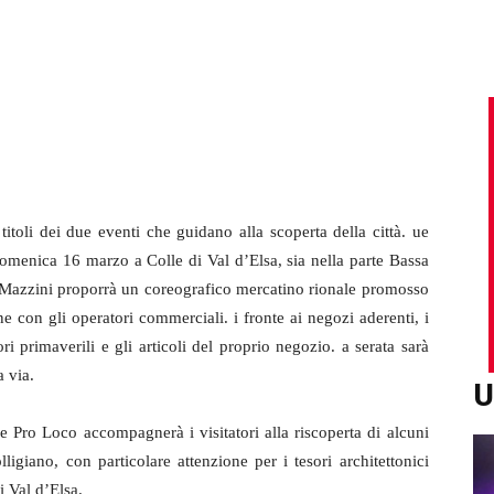
titoli dei due eventi che guidano alla scoperta della città. ue
menica 16 marzo a Colle di Val d’Elsa, sia nella parte Bassa
ia Mazzini proporrà un coreografico mercatino rionale promosso
e con gli operatori commerciali. i fronte ai negozi aderenti, i
i primaverili e gli articoli del proprio negozio. a serata sarà
 via.
U
ne Pro Loco accompagnerà i visitatori alla riscoperta di alcuni
lligiano, con particolare attenzione per i tesori architettonici
i Val d’Elsa.