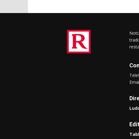
Notiz
trad
rest
Con
Tel
Ema
Dir
Ludo
Edi
Tabl