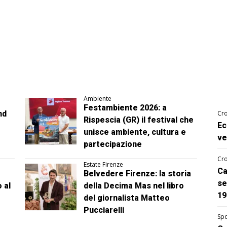
Ambiente
Festambiente 2026: a
nd
Cro
Rispescia (GR) il festival che
Ec
unisce ambiente, cultura e
ve
partecipazione
Cro
Estate Firenze
Ca
Belvedere Firenze: la storia
se
 al
della Decima Mas nel libro
19
del giornalista Matteo
Pucciarelli
Spo