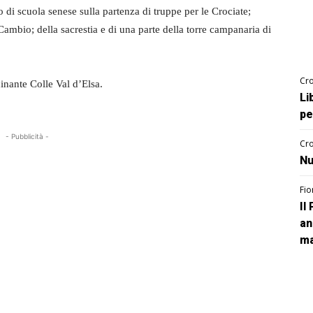
o di scuola senese sulla partenza di truppe per le Crociate;
Cambio; della sacrestia e di una parte della torre campanaria di
Cro
inante Colle Val d’Elsa.
Li
pe
- Pubblicità -
Cro
Nu
Fio
Il
an
ma