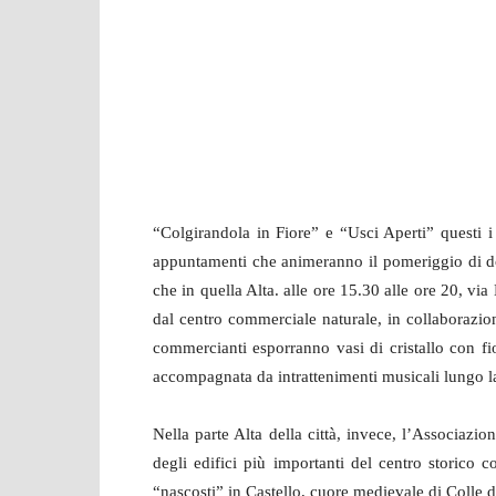
“Colgirandola in Fiore” e “Usci Aperti” questi i 
appuntamenti che animeranno il pomeriggio di do
che in quella Alta. alle ore 15.30 alle ore 20, v
dal centro commerciale naturale, in collaborazion
commercianti esporranno vasi di cristallo con fior
accompagnata da intrattenimenti musicali lungo la
Nella parte Alta della città, invece, l’Associazio
degli edifici più importanti del centro storico co
“nascosti” in Castello, cuore medievale di Colle d