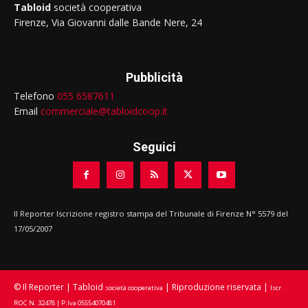
Tabloid
società cooperativa
Firenze, Via Giovanni dalle Bande Nere, 24
Pubblicità
Telefono
055 6587611
Email
commerciale@tabloidcoop.it
Seguici
Il Reporter Iscrizione registro stampa del Tribunale di Firenze N° 5579 del
17/05/2007
© Il Reporter | Tabloid
| Riproduzione riservata |
società cooperativa
Iscr.
ROC N. 32478 | P.Iva 05554070481