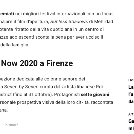
remiati
nei migliori festival internazionali con un focus
alare il film d’apertura,
Sunless Shadows
di Mehrdad
ente ritratto della vita quotidiana in un centro di
zze adolescenti sconta la pena per aver ucciso il
della famiglia.
t Now 2020 a Firenze
, sezione dedicata alle colonne sonore dei
Fio
a Seven by Seven curata dall’artista libanese Roï
La
rict (fino al 31 ottobre). Protagonisti
sette giovani
l’
da
sonale prospettiva visiva della loro cit- tà, raccontata
ana.
Art
Ga
- Pubblicità -
mi