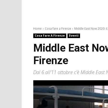
Home
Cosa fare a Firenze
Middle East Now 2020: il.
Cosa Fare A Firenze
Eventi
Middle East Now
Firenze
Dal 6 all’11 ottobre c’è Middle East