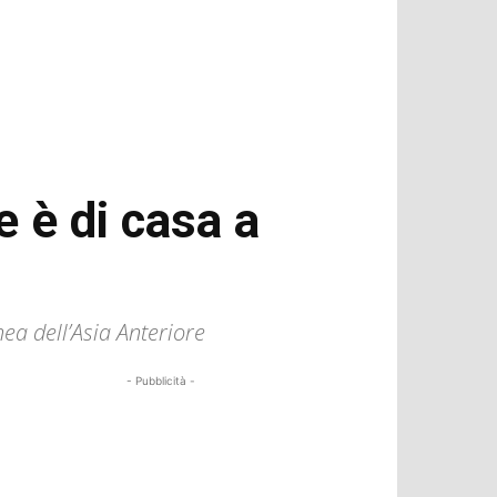
 è di casa a
ea dell’Asia Anteriore
- Pubblicità -