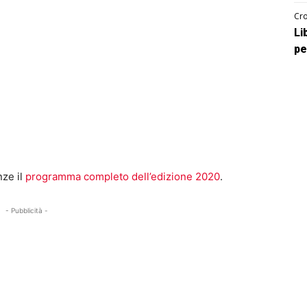
Cro
Li
pe
nze il
programma completo dell’edizione 2020
.
- Pubblicità -