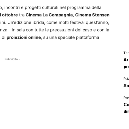
 incontri e progetti culturali nel programma della
11 ottobre
tra
Cinema La Compagnia
,
Cinema Stensen
,
dini. Un’edizione ibrida, come molti festival quest’anno,
nza – in sala con tutte le precauzioni del caso e con la
e di
proiezioni online
, su una speciale piattaforma
Te
Ar
- Pubblicità -
pr
Est
Sa
Eve
Co
di