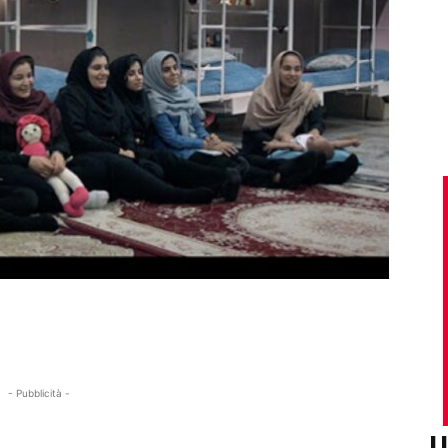
- Pubblicità -
U