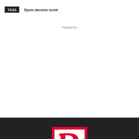
TAGS
Dpcm decreto covid
- Pubblicità -