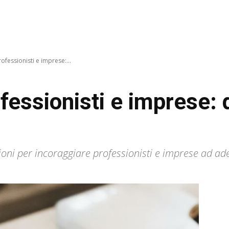
fessionisti e imprese:...
essionisti e imprese: d
ni per incoraggiare professionisti e imprese ad adeg