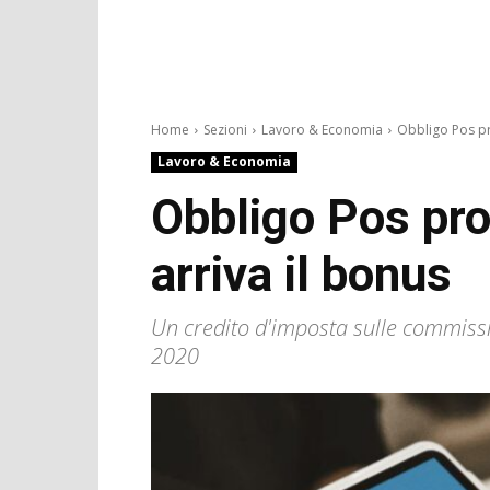
Home
Sezioni
Lavoro & Economia
Obbligo Pos pro
Lavoro & Economia
Obbligo Pos prof
arriva il bonus
Un credito d'imposta sulle commissio
2020