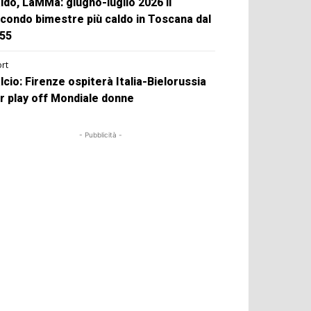
ldo, LaMMa: giugno-luglio 2026 il
condo bimestre più caldo in Toscana dal
55
rt
lcio: Firenze ospiterà Italia-Bielorussia
r play off Mondiale donne
- Pubblicità -