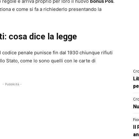
regole e arriva proprio per loro il nuovo
bonus Pos
.
ziona e come si fa a richiederlo presentando la
i: cosa dice la legge
il codice penale punisce fin dal 1930 chiunque rifiuti
o Stato, come lo sono quelli con le carte di
Cro
Li
- Pubblicità -
pe
Cro
Nu
Fio
Il
an