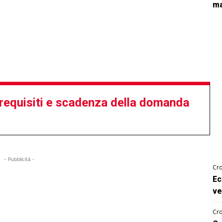
ma
requisiti e scadenza della domanda
- Pubblicità -
Cro
Ec
ve
Cro