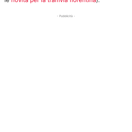
le
novità per la tramvia fiorentina
).
- Pubblicità -