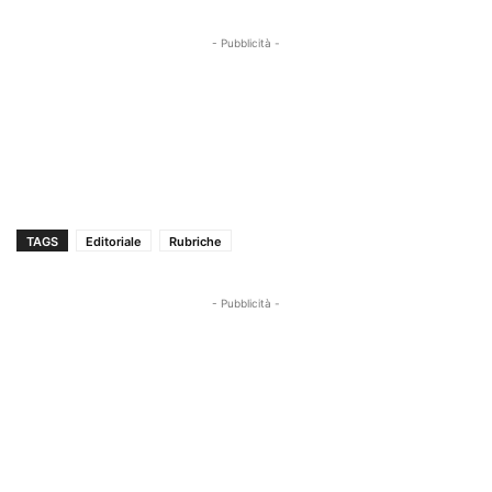
- Pubblicità -
TAGS
Editoriale
Rubriche
- Pubblicità -