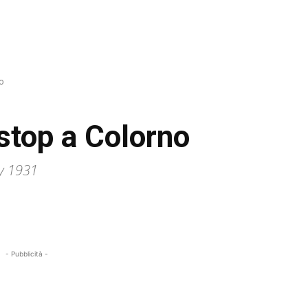
no
stop a Colorno
by 1931
- Pubblicità -