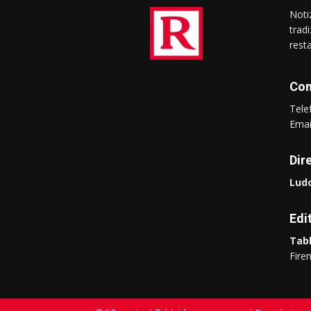
Notiz
trad
rest
Con
Tel
Ema
Dir
Ludo
Edi
Tabl
Fire