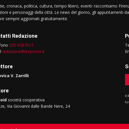
ie, cronaca, politica, cultura, tempo libero, eventi: raccontiamo Firenz
izioni e personaggi della città. Le news del giorno, gli appuntamenti da
are sempre aggiornati gratuitamente.
tatti Redazione
P
efono
055 6587611
T
il
redazione@ilreporter.it
E
ettore
S
vica V. Zarrilli
tore
Il
oid
società cooperativa
Fi
nze, Via Giovanni dalle Bande Nere, 24