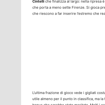
Cintelli
che finalizza al largo: nella ripresa 
che porta a meno sette Firenze. Si gioca pr
che riescono a far inserire l’estremo che rea
L’ultima frazione di gioco vede i gigliati co
utile almeno per il punto in classifica, ma la 
bonus che sarebbe stato meritato. Molti i cam