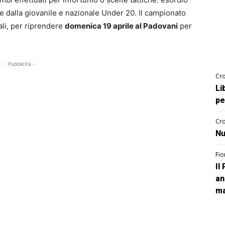
e dalla giovanile e nazionale Under 20. Il campionato
ali, per riprendere
domenica 19 aprile al Padovani
per
- Pubblicità -
Cro
Li
pe
Cro
Nu
Fio
Il
an
ma