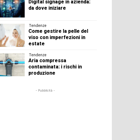
Digital signage in azienda:
da dove iniziare
Tendenze
Come gestire la pelle del
viso con imperfezioni in
estate
Tendenze
Aria compressa
contaminata: i rischi in
produzione
- Pubblicità -