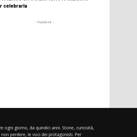
r celebrarla
- Pubblicità -
e ogni giorno, da quindici anni. Storie, curiosità,
 non perdere, le voci dei protagonisti. Per