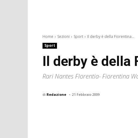
Home
Sezioni
Sport
Il derby è della Fiorentina...
Sport
Il derby è della
Rari Nantes Florentia- Fiorentina W
-
di
Redazione
21 Febbraio 2009