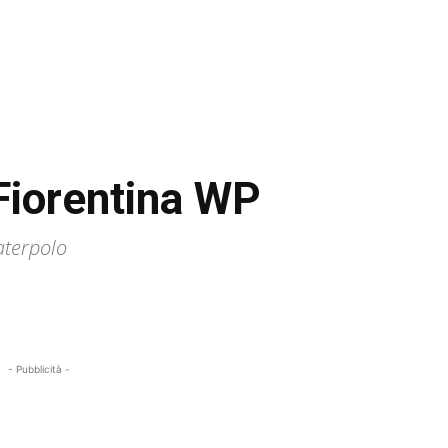
 Fiorentina WP
aterpolo
- Pubblicità -