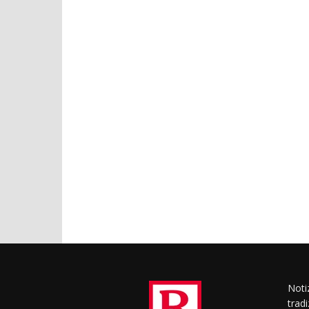
Notiz
trad