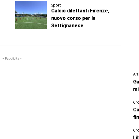
Sport
Calcio dilettanti Firenze,
nuovo corso per la
Settignanese
- Pubblicità -
Art
Ga
mi
Cro
Ca
fi
Cro
Li