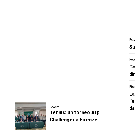
Est
Sa
Eve
Co
di
Fio
La
l’
Sport
da
Tennis: un torneo Atp
Challenger a Firenze