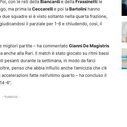
oi, con le reti della
Biancardi
e della
Frassinetti
le
ungo, ma prima la
Ceccarelli
e poi la
Bartolini
hanno
le due squadre si è visto soltanto nella quarta frazione,
giudicandosi il parziale per 1-6 e chiudendo, così, il
e migliori partite – ha commentato
Gianni De Magistris
a anche alla Rari. Il match è stato giocato su ritmi bassi
i pesanti durante la settimana, in modo da farci
ltre, penso che abbia influito anche l’amicizia che c’è
 accelerazioni fatte nell’ultimo quarto – ha concluso il
14-6”.
- Pubblicità -