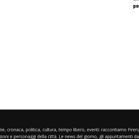
pe
ie, cronaca, politica, cultura, tempo libero, eventi: raccontiamo Firenz
izioni e personaggi della città. Le news del giorno, gli appuntamenti da