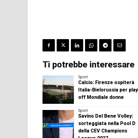
Ti potrebbe interessare
Sport
Calcio: Firenze ospiterà
Italia-Bielorussia per play
off Mondiale donne
Sport
Savino Del Bene Volley:
sorteggiata nella Pool D
della CEV Champions