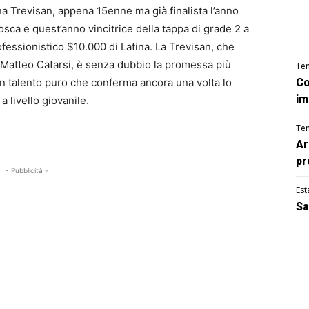
na Trevisan, appena 15enne ma già finalista l’anno
sca e quest’anno vincitrice della tappa di grade 2 a
fessionistico $10.000 di Latina. La Trevisan, che
o Matteo Catarsi, è senza dubbio la promessa più
Te
un talento puro che conferma ancora una volta lo
Co
im
 livello giovanile.
Te
Ar
pr
- Pubblicità -
Est
Sa