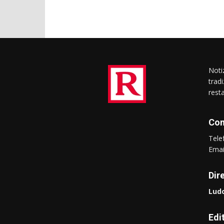
Notiz
trad
rest
Con
Tel
Ema
Dir
Ludo
Edi