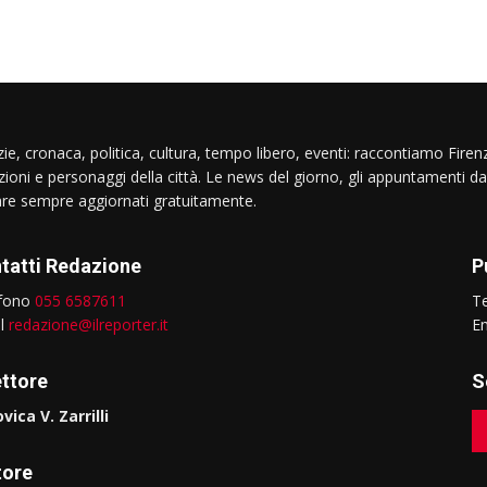
ie, cronaca, politica, cultura, tempo libero, eventi: raccontiamo Firenz
izioni e personaggi della città. Le news del giorno, gli appuntamenti da
are sempre aggiornati gratuitamente.
tatti Redazione
P
efono
055 6587611
T
il
redazione@ilreporter.it
E
ettore
S
vica V. Zarrilli
tore