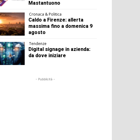
Mastantuono
Cronaca & Politica
Caldo a Firenze: allerta
massima fino a domenica 9
agosto
Tendenze
Digital signage in azienda:
da dove iniziare
- Pubblicità -