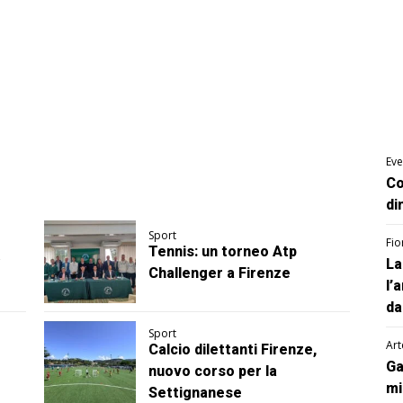
Eve
Co
di
Sport
Fio
Tennis: un torneo Atp
La
Challenger a Firenze
l’
da
Sport
Art
Calcio dilettanti Firenze,
Ga
nuovo corso per la
mi
Settignanese