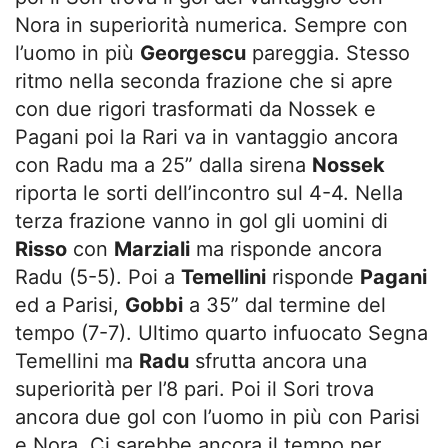
Nora in superiorità numerica. Sempre con
l’uomo in più
Georgescu
pareggia. Stesso
ritmo nella seconda frazione che si apre
con due rigori trasformati da Nossek e
Pagani poi la Rari va in vantaggio ancora
con Radu ma a 25” dalla sirena
Nossek
riporta le sorti dell’incontro sul 4-4. Nella
terza frazione vanno in gol gli uomini di
Risso
con
Marziali
ma risponde ancora
Radu (5-5). Poi a
Temellini
risponde
Pagani
ed a Parisi,
Gobbi
a 35” dal termine del
tempo (7-7). Ultimo quarto infuocato Segna
Temellini ma
Radu
sfrutta ancora una
superiorità per l’8 pari. Poi il Sori trova
ancora due gol con l’uomo in più con Parisi
e Nora. Ci sarebbe ancora il tempo per