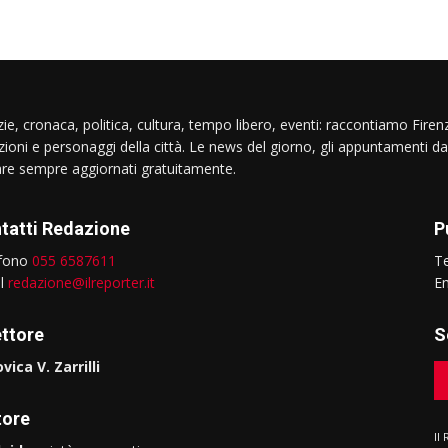
ie, cronaca, politica, cultura, tempo libero, eventi: raccontiamo Firenz
izioni e personaggi della città. Le news del giorno, gli appuntamenti da
are sempre aggiornati gratuitamente.
tatti Redazione
P
efono
055 6587611
T
il
redazione@ilreporter.it
E
ettore
S
vica V. Zarrilli
tore
Il