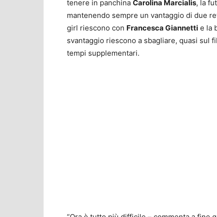
tenere in panchina
Carolina Marcialis
, la f
mantenendo sempre un vantaggio di due reti s
girl riescono con
Francesca Giannetti
e la 
svantaggio riescono a sbagliare, quasi sul fi
tempi supplementari.
“Ora è tutto più difficile – commenta a fine