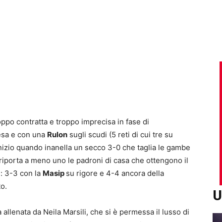
oppo contratta e troppo imprecisa in fase di
fesa e con una
Rulon
sugli scudi (5 reti di cui tre su
d’inizio quando inanella un secco 3-0 che taglia le gambe
iporta a meno uno le padroni di casa che ottengono il
e: 3-3 con la
Masip
su rigore e 4-4 ancora della
to.
U
 allenata da Neila Marsili, che si è permessa il lusso di