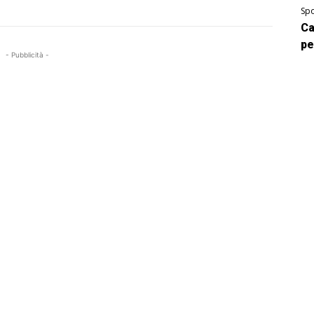
Spo
Ca
pe
- Pubblicità -