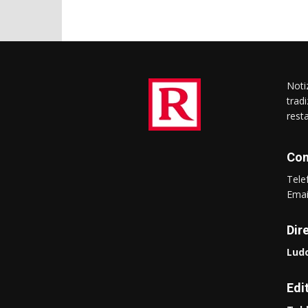
Notiz
trad
rest
Con
Tel
Ema
Dir
Ludo
Edi