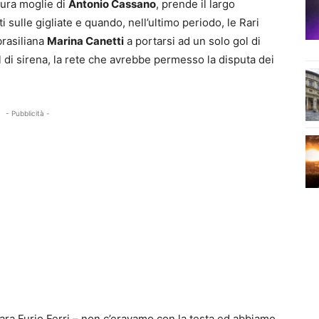
utura moglie di
Antonio Cassano
, prende il largo
ulle gigliate e quando, nell’ultimo periodo, le Rari
brasiliana
Marina Canetti
a portarsi ad un solo gol di
l di sirena, la rete che avrebbe permesso la disputa dei
- Pubblicità -
 gara Furio Ferri – non c’eravamo con la testa ed abbiamo