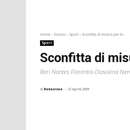
Home
Sezioni
Sport
Sconfitta di misura per le...
Sport
Sconfitta di misu
Rari Nantes Florentia-Diavolina Ner
-
di
Redazione
22 Aprile 2009