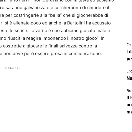
oro saranno galvanizzate e cercheranno di chiudere il
re per costringerle alla “bella” che si giocherebbe di
i si è allenata poco ed anche la Bartolini ha accusato
ste le scuse. La verità è che abbiamo giocato male e
o riusciti a reagire imponendo il nostro gioco”. In
Cro
 costrette a giocare le finali salvezza contro la
Li
he non deve però essere presa in considerazione.
pe
- Pubblicità -
Cro
Nu
Fio
Il
an
ma