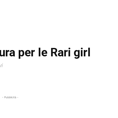
ra per le Rari girl
vi
- Pubblicità -