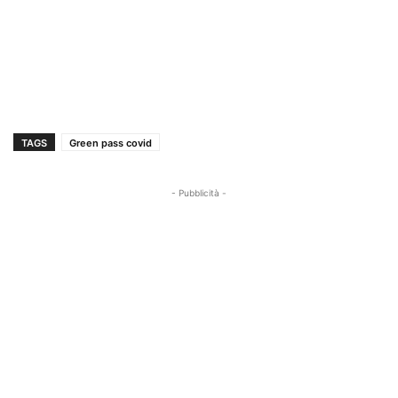
TAGS
Green pass covid
- Pubblicità -