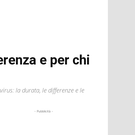
erenza e per chi
rus: la durata, le differenze e le
- Pubblicità -