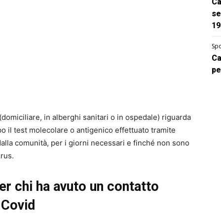
Ca
se
19
Spo
Ca
pe
(domiciliare, in alberghi sanitari o in ospedale) riguarda
o il test molecolare o antigenico effettuato tramite
lla comunità, per i giorni necessari e finché non sono
irus.
er chi ha avuto un contatto
 Covid