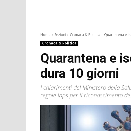
Home
Sezioni
Cronaca & Politica
Quarantena e iso
Cronaca & Politica
Quarantena e is
dura 10 giorni
I chiarimenti del Ministero della Sal
regole Inps per il riconoscimento de