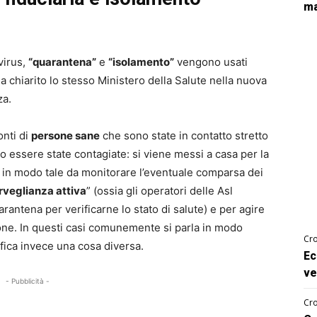
ma
virus,
“quarantena”
e
“isolamento”
vengono usati
ha chiarito lo stesso Ministero della Salute nella nuova
za.
onti di
persone sane
che sono state in contatto stretto
 essere state contagiate: si viene messi a casa per la
s
in modo tale da monitorare l’eventuale comparsa dei
rveglianza attiva
” (ossia gli operatori delle Asl
rantena per verificarne lo stato di salute) e per agire
one. In questi casi comunemente si parla in modo
Cro
ifica invece una cosa diversa.
Ec
ve
- Pubblicità -
Cro