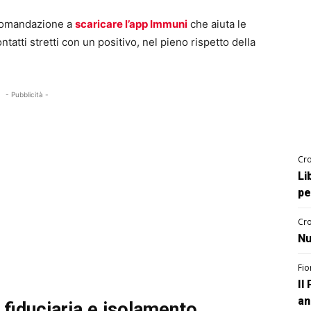
ccomandazione a
scaricare l’app Immuni
che aiuta le
ntatti stretti con un positivo, nel pieno rispetto della
- Pubblicità -
Cro
Li
pe
Cro
Nu
Fio
Il
an
 fiduciaria e isolamento