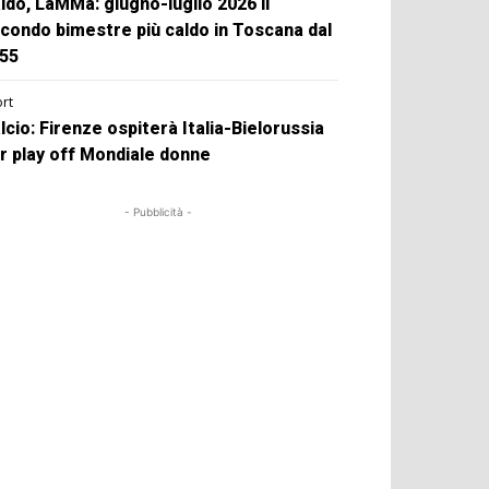
ldo, LaMMa: giugno-luglio 2026 il
condo bimestre più caldo in Toscana dal
55
rt
lcio: Firenze ospiterà Italia-Bielorussia
r play off Mondiale donne
- Pubblicità -