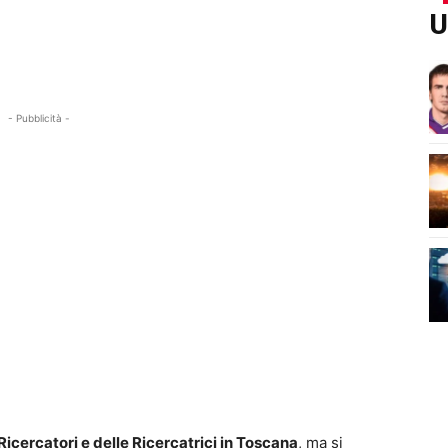
U
- Pubblicità -
icercatori e delle Ricercatrici in Toscana
, ma si