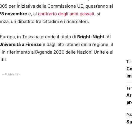
2005 per iniziativa della Commissione UE, quest’anno
si
 28 novembre
e, al
contrario degli anni passati
, si
a, un dibattito tra cittadini e i ricercatori.
Europa, in Toscana prende il titolo di
Bright-Night.
Al
Università a Firenze
e dagli altri atenei della regione, il
 in riferimento all’Agenda 2030 delle Nazioni Unite e al
tti.
Te
Co
- Pubblicità -
im
Te
Ar
pr
Est
Sa