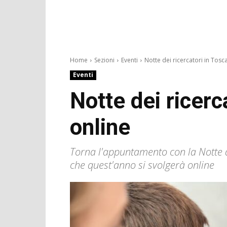
Home
Sezioni
Eventi
Notte dei ricercatori in Tosca
Eventi
Notte dei ricerc
online
Torna l'appuntamento con la Notte dei
che quest'anno si svolgerà online