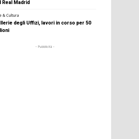
l Real Madrid
e & Cultura
llerie degli Uffizi, lavori in corso per 50
lioni
- Pubblicità -