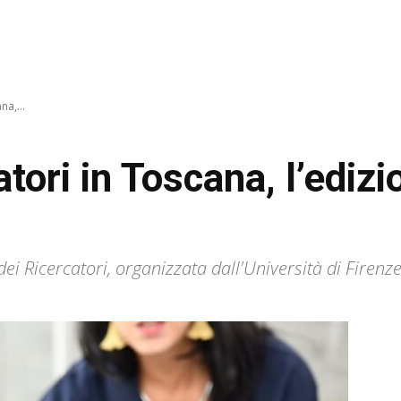
na,...
atori in Toscana, l’ediz
 Ricercatori, organizzata dall'Università di Firenze e