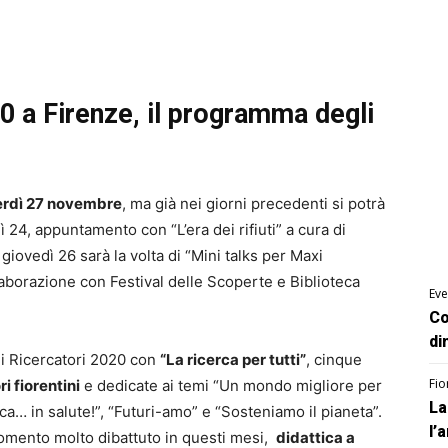
0 a Firenze, il programma degli
rdì 27 novembre
, ma già nei giorni precedenti si potrà
ì 24, appuntamento con “L’era dei rifiuti” a cura di
giovedì 26 sarà la volta di “Mini talks per Maxi
ollaborazione con Festival delle Scoperte e Biblioteca
Eve
Co
di
ei Ricercatori 2020 con
“La ricerca per tutti”
, cinque
Fio
i fiorentini
e dedicate ai temi “Un mondo migliore per
La
rca… in salute!”, “Futuri-amo” e “Sosteniamo il pianeta”.
l’
gomento molto dibattuto in questi mesi,
didattica a