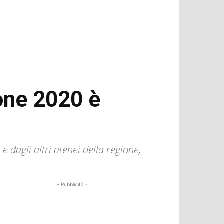
ione 2020 è
 dagli altri atenei della regione,
- Pubblicità -