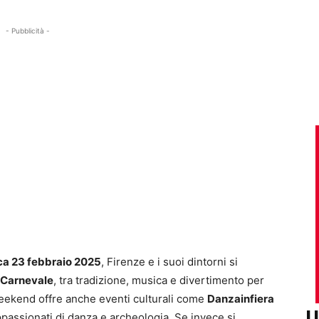
- Pubblicità -
ca 23 febbraio 2025
, Firenze e i suoi dintorni si
l Carnevale
, tra tradizione, musica e divertimento per
l weekend offre anche eventi culturali come
Danzainfiera
U
appassionati di danza e archeologia. Se invece si