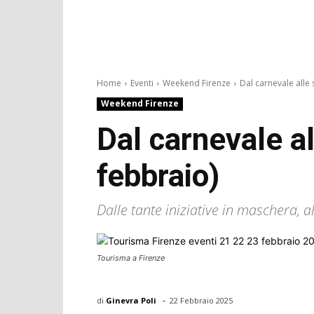
Home
Eventi
Weekend Firenze
Dal carnevale alle s
Weekend Firenze
Dal carnevale al
febbraio)
Dalle tante iniziative in maschera, 
Tourisma a Firenze
-
di
Ginevra Poli
22 Febbraio 2025