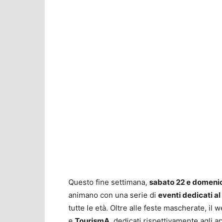
Questo fine settimana,
sabato 22 e domeni
animano con una serie di
eventi dedicati a
tutte le età. Oltre alle feste mascherate, i
e
TourismA
, dedicati rispettivamente agli 