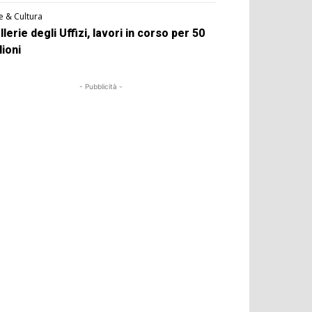
e & Cultura
llerie degli Uffizi, lavori in corso per 50
lioni
- Pubblicità -