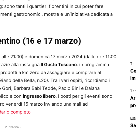
sono tanti i quartieri fiorentini in cui poter fare
menti gastronomici, mostre e un’iniziativa dedicata a
entino (16 e 17 marzo)
00 alle 21:00) e domenica 17 marzo 2024 (dalle ore 11:00
Te
grazie alla rassegna
Il Gusto Toscano
: in programma
Co
 prodotti a km zero da assaggiare e comprare al
im
Giano della Bella, n.20). Tra i vari ospiti, ricordiamo i
 Gori, Barbara Babi Tedde, Paolo Bini e Daiana
Te
blico e con
ingresso libero
. I posti per gli eventi sono
Ar
ro venerdì 15 marzo inviando una mail ad
pr
dario completo
Est
Sa
- Pubblicità -