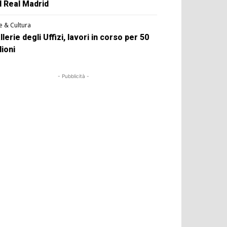
l Real Madrid
e & Cultura
llerie degli Uffizi, lavori in corso per 50
lioni
- Pubblicità -