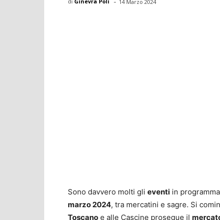
-
di
Ginevra Poli
14 Marzo 2024
Sono davvero molti gli
eventi
in programm
marzo 2024
, tra mercatini e sagre. Si comi
Toscano
e alle Cascine prosegue il
mercato