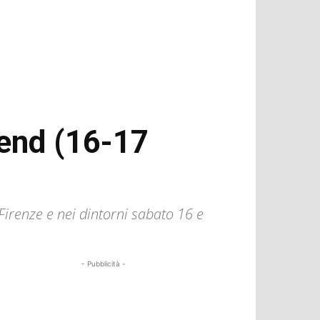
kend (16-17
 Firenze e nei dintorni sabato 16 e
- Pubblicità -