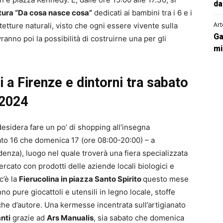
da
ettura “Da cosa nasce cosa”
dedicati ai bambini tra i 6 e i
Art
etture naturali, visto che ogni essere vivente sulla
Ga
ranno poi la possibilità di costruirne una per gli
mi
i a Firenze e dintorni tra sabato
 2024
desidera fare un po’ di shopping all’insegna
abato 16 che domenica 17 (ore 08:00-20:00) – a
denza), luogo nel quale troverà una fiera specializzata
ercato con prodotti delle aziende locali biologici e
c’è la
Fierucolina in piazza Santo Spirito
questo mese
o pure giocattoli e utensili in legno locale, stoffe
he d’autore. Una kermesse incentrata sull’artigianato
nti
grazie ad
Ars Manualis
, sia sabato che domenica