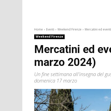
Home
Eventi
Weekend Firenze
Mercatini ed eventi
Weekend Firenze
Mercatini ed ev
marzo 2024)
Un fine settimana all'insegna del gus
domenica 17 marzo