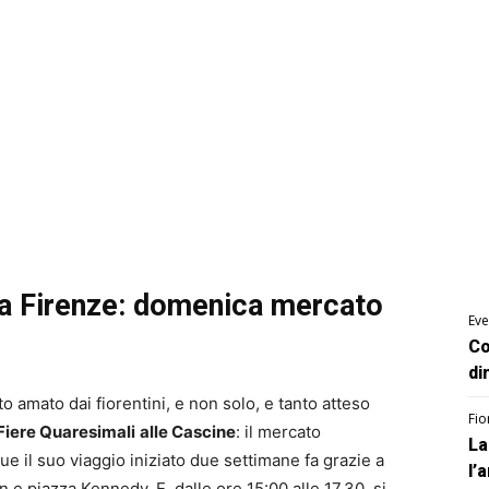
a a Firenze: domenica mercato
Eve
Co
di
o amato dai fiorentini, e non solo, e tanto atteso
Fio
Fiere Quaresimali
alle Cascine
: il mercato
La
e il suo viaggio iniziato due settimane fa grazie a
l’
n e piazza Kennedy. E, dalle ore 15:00 alle 17.30, si