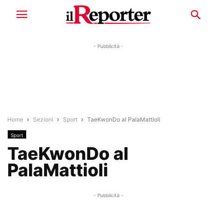
- Pubblicità -
Home
Sezioni
Sport
TaeKwonDo al PalaMattioli
Sport
TaeKwonDo al
PalaMattioli
- Pubblicità -