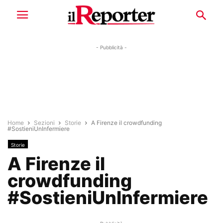
- Pubblicità -
Home
Sezioni
Storie
A Firenze il crowdfunding
#SostieniUnInfermiere
Storie
A Firenze il
crowdfunding
#SostieniUnInfermiere