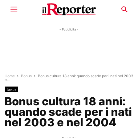
- Pubblicità -
Home
Bonus
Bonus cultura 18 anni: quando scade per i nati nel 2003
e...
Bonus
Bonus cultura 18 anni:
quando scade per i nati
nel 2003 e nel 2004