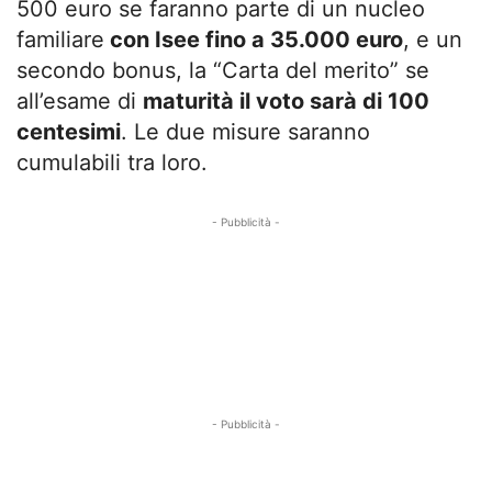
500 euro se faranno parte di un nucleo
familiare
con Isee fino a 35.000 euro
, e un
secondo bonus, la “Carta del merito” se
all’esame di
maturità il voto sarà di 100
centesimi
. Le due misure saranno
cumulabili tra loro.
- Pubblicità -
- Pubblicità -