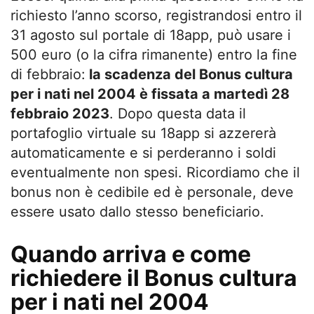
richiesto l’anno scorso, registrandosi entro il
31 agosto sul portale di 18app, può usare i
500 euro (o la cifra rimanente) entro la fine
di febbraio:
la scadenza del Bonus cultura
per i nati nel 2004 è fissata a martedì 28
febbraio 2023
. Dopo questa data il
portafoglio virtuale su 18app si azzererà
automaticamente e si perderanno i soldi
eventualmente non spesi. Ricordiamo che il
bonus non è cedibile ed è personale, deve
essere usato dallo stesso beneficiario.
Quando arriva e come
richiedere il Bonus cultura
per i nati nel 2004