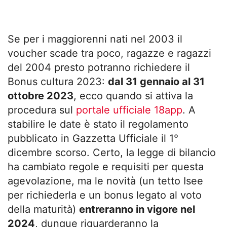
Se per i maggiorenni nati nel 2003 il
voucher scade tra poco, ragazze e ragazzi
del 2004 presto potranno richiedere il
Bonus cultura 2023:
dal 31 gennaio al 31
ottobre 2023
, ecco quando si attiva la
procedura sul
portale ufficiale 18app
. A
stabilire le date è stato il regolamento
pubblicato in Gazzetta Ufficiale il 1°
dicembre scorso. Certo, la legge di bilancio
ha cambiato regole e requisiti per questa
agevolazione, ma le novità (un tetto Isee
per richiederla e un bonus legato al voto
della maturità)
entreranno in vigore nel
2024
, dunque riguarderanno la