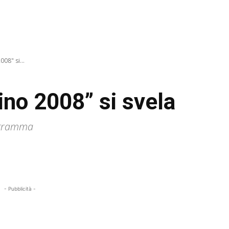
008" si...
tino 2008” si svela
rogramma
- Pubblicità -