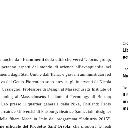
Cro
Li
pe
nno anche da
“Frammenti della città che verrà”,
focus group,
iperanno esperti del mondo di aziende all’avanguardia nel
Cro
nti dagli Stati Uniti e dall’Italia, e giovani amministratori ed
Nu
tiva del Genio Fiorentino sono previsti gli interventi di Nicola
Fio
o Casalegno, Professore di Design al Massachusetts Institute of
Il
lanning al Massachusetts Institute of Tecnology di Boston;
an
Lab presso il quartier generale della Nike, Portland; Paolo
ma
cercatrice Università di Pittsburg; Beatrice Santiccioli, designer
della filiera Made in Italy del programma “Industria 2015”.
ne ufficiale del Progetto Sant’Orsola
, che proporrà le reali