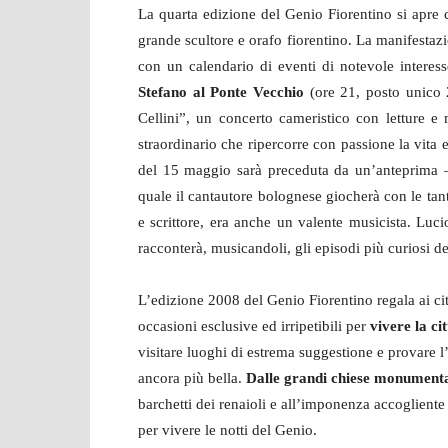
La quarta edizione del Genio Fiorentino si apre
grande scultore e orafo fiorentino. La manifestaz
con un calendario di eventi di notevole interess
Stefano al Ponte Vecchio
(ore 21, posto unico 
Cellini”, un concerto cameristico con letture e
straordinario che ripercorre con passione la vita e
del 15 maggio sarà preceduta da un’anteprima –
quale il cantautore bolognese giocherà con le tante
e scrittore, era anche un valente musicista. Luc
racconterà, musicandoli, gli episodi più curiosi de
L’edizione 2008 del Genio Fiorentino regala ai citt
occasioni esclusive ed irripetibili per
vivere la ci
visitare luoghi di estrema suggestione e provare l’
ancora più bella.
Dalle grandi chiese monumenta
barchetti dei renaioli e all’imponenza accoglient
per vivere le notti del Genio.