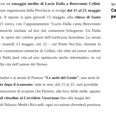
 con un
omaggio inedito di Lucio Dalla a Benvenuto Cellini
,
Spo
Ca
ione organizzata dalla Provincia si svolge
dal 15 al 25 maggio
pe
e. Il sipario si apre giovedì 15 maggio, alla
chiesa di Santo
21 euro), con l’appuntamento “Lucio Dalla canta Benvenuto
 musiche studiate ad hoc dal cantautore bolognese. Un Dalla
 le opere del celebre genio dell’oreficeria fiorentina. La serata
 martedì 13 maggio, ore 21 – sul Ponte Vecchio, durante la
 commistioni artistiche di Cellini, che oltre ad essere scultore
io Dalla darà vita ad uno spettacolo anche informativo, in cui
lla vita dell’autore del Perseo.
adini e ai turisti di Firenze
“Le notti del Genio”
, una serie di
ttà dopo il tramonto
: tutte le sere, dal 15 al 25, sarà possibile
emozione di scoprire che Firenze, alla luce delle stelle, appare
li cittadine al Corridoio Vasariano
fino alla magia dei
e di Palazzo Medici Riccardi: ogni occasione diventerà preziosa