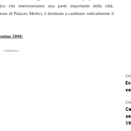
tico che interesseranno una parte importante della città.
one di Palazzo Medici, è destinata a cambiare radicalmente il
entino 2008:
- Pubblicità -
Cro
Ec
ve
Cro
Ca
se
19