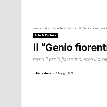
Home
Sezioni
Arte & Cultura
Il "Genio fiorentino 2
Arte & Cultura
Il “Genio fioren
torna il genio fiorentino: ecco il p
-
di
Redazione
8 Maggio 2008