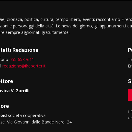
ie, cronaca, politica, cultura, tempo libero, eventi: raccontiamo Firenz
izioni e personaggi della città. Le news del giorno, gli appuntamenti da
are sempre aggiornati gratuitamente.
tatti Redazione
P
efono
055 6587611
T
il
redazione@ilreporter.it
E
ettore
S
vica V. Zarrilli
tore
Il
oid
società cooperativa
Fi
nze, Via Giovanni dalle Bande Nere, 24