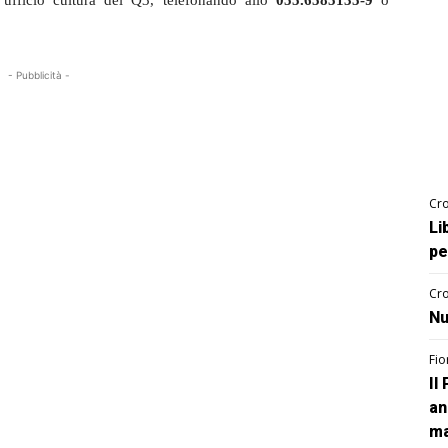
l’ufficio cultura del Q3, telefonando allo
055.6585135-9
o
- Pubblicità -
Cro
Li
pe
Cro
Nu
Fio
Il
an
ma