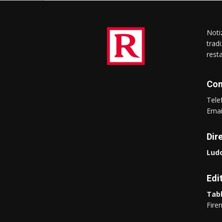
Notiz
trad
rest
Con
Tel
Ema
Dir
Ludo
Edi
Tabl
Fire