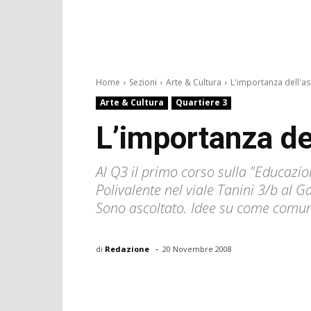
Home
Sezioni
Arte & Cultura
L'importanza dell'as
Arte & Cultura
Quartiere 3
L’importanza de
Al Q3 il primo corso sulla "Educazio
Polivalente nel viale Tanini 3/b al Gal
Sono ascoltato. Idee su come comuni
-
di
Redazione
20 Novembre 2008