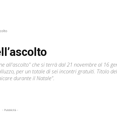
colto
ll’ascolto
ne all'ascolto" che si terrà dal 21 novembre al 16 g
luzzo, per un totale di sei incontri gratuiti. Titolo del
care durante il Natale".
- Pubblicità -