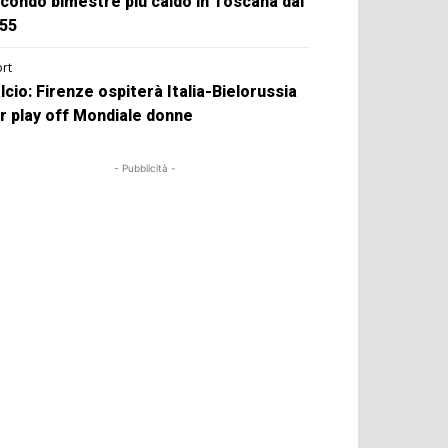
condo bimestre più caldo in Toscana dal
55
rt
lcio: Firenze ospiterà Italia-Bielorussia
r play off Mondiale donne
- Pubblicità -