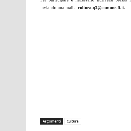
Per partecipare è necessario iscriversi presso 
inviando una mail a
cultura.q3@comune.fi.it
.
Argomenti
Cultura