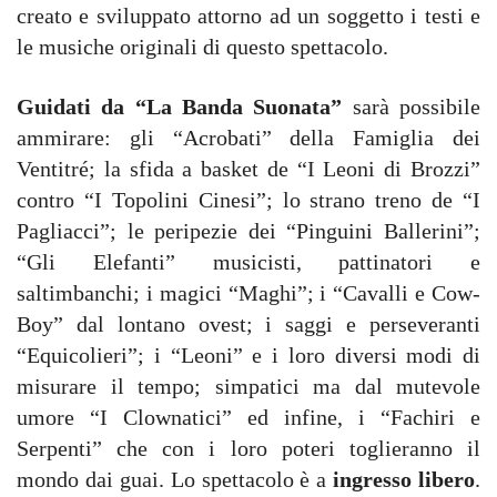
creato e sviluppato attorno ad un soggetto i testi e
le musiche originali di questo spettacolo.
Guidati da “La Banda Suonata”
sarà possibile
ammirare: gli “Acrobati” della Famiglia dei
Ventitré; la sfida a basket de “I Leoni di Brozzi”
contro “I Topolini Cinesi”; lo strano treno de “I
Pagliacci”; le peripezie dei “Pinguini Ballerini”;
“Gli Elefanti” musicisti, pattinatori e
saltimbanchi; i magici “Maghi”; i “Cavalli e Cow-
Boy” dal lontano ovest; i saggi e perseveranti
“Equicolieri”; i “Leoni” e i loro diversi modi di
misurare il tempo; simpatici ma dal mutevole
umore “I Clownatici” ed infine, i “Fachiri e
Serpenti” che con i loro poteri toglieranno il
mondo dai guai. Lo spettacolo è a
ingresso libero
.