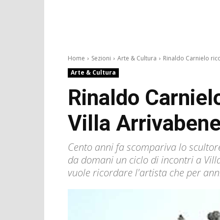
Home
Sezioni
Arte & Cultura
Rinaldo Carnielo ric
Arte & Cultura
Rinaldo Carnielo
Villa Arrivaben
Cento anni fa scompariva lo scultor
da domani un ciclo di incontri a Villa
vuole ricordare l'artista che per ann