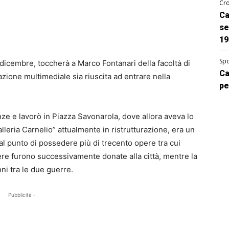
Cro
Ca
se
19
Spo
 dicembre, toccherà a Marco Fontanari della facoltà di
Ca
zione multimediale sia riuscita ad entrare nella
pe
nze e lavorò in Piazza Savonarola, dove allora aveva lo
lleria Carnelio” attualmente in ristrutturazione, era un
al punto di possedere più di trecento opere tra cui
ere furono successivamente donate alla città, mentre la
ni tra le due guerre.
- Pubblicità -