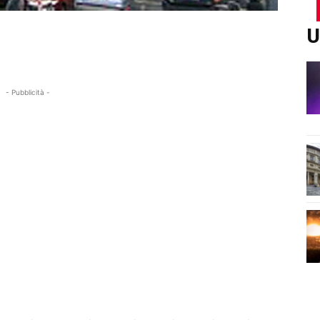
U
- Pubblicità -