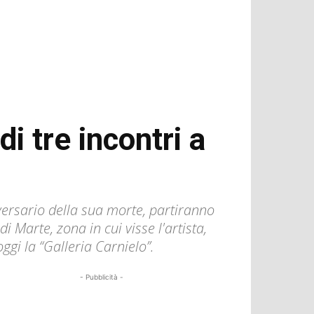
i tre incontri a
versario della sua morte, partiranno
i Marte, zona in cui visse l'artista,
ggi la “Galleria Carnielo”.
- Pubblicità -