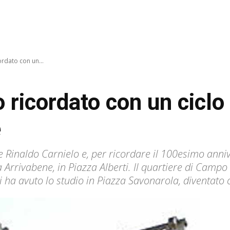
ordato con un...
 ricordato con un ciclo d
e
e Rinaldo Carnielo e, per ricordare il 100esimo anni
 Arrivabene, in Piazza Alberti. Il quartiere di Campo d
i ha avuto lo studio in Piazza Savonarola, diventato o