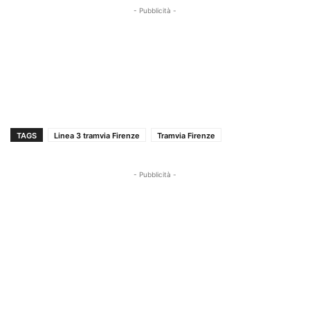
- Pubblicità -
TAGS
Linea 3 tramvia Firenze
Tramvia Firenze
- Pubblicità -