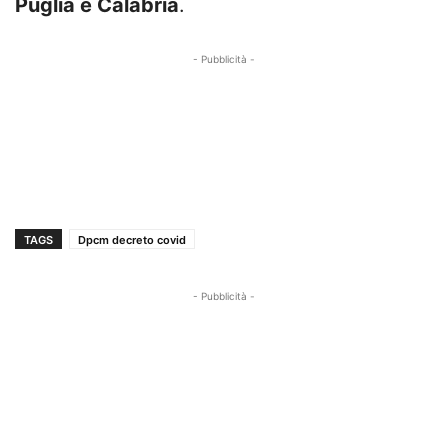
Puglia e Calabria
.
- Pubblicità -
TAGS
Dpcm decreto covid
- Pubblicità -