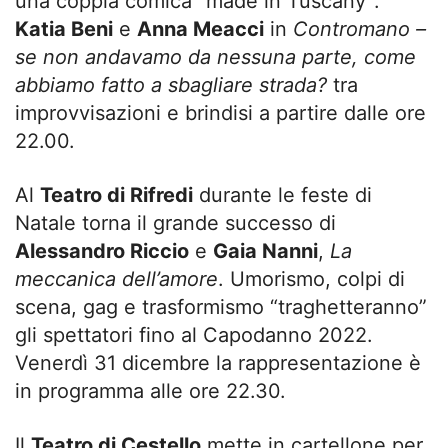
una coppia comica “made in Tuscany”:
Katia Beni
e
Anna Meacci
in
Contromano –
se non andavamo da nessuna parte, come
abbiamo fatto a sbagliare strada?
tra
improvvisazioni e brindisi a partire dalle ore
22.00.
Al
Teatro di Rifredi
durante le feste di
Natale torna il grande successo di
Alessandro Riccio
e
Gaia Nanni
,
La
meccanica dell’amore
. Umorismo, colpi di
scena, gag e trasformismo “traghetteranno”
gli spettatori fino al Capodanno 2022.
Venerdì 31 dicembre la rappresentazione è
in programma alle ore 22.30.
Il
Teatro di Cestello
mette in cartellone per