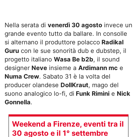
Nella serata di
venerdì 30 agosto
invece un
grande evento tutto da ballare. In consolle
si alternano il produttore polacco
Radikal
Guru
con le sue sonorità dub e dubstep, il
progetto italiano
Wasa Be b2b
, il sound
designer
Neve
insieme a
Ardimann mc
e
Numa Crew
. Sabato 31 è la volta del
producer olandese
DollKraut
, mago del
suono analogico lo-fi, di
Funk Rimini
e
Nick
Gonnella
.
Weekend a Firenze, eventi tra il
30 agosto e il 1° settembre