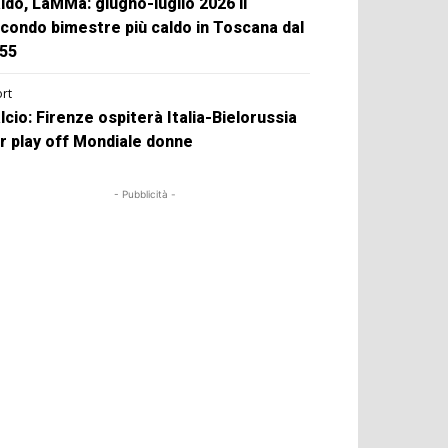
ldo, LaMMa: giugno-luglio 2026 il
condo bimestre più caldo in Toscana dal
55
rt
lcio: Firenze ospiterà Italia-Bielorussia
r play off Mondiale donne
- Pubblicità -