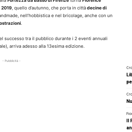
alla
Fortezza da Basso di Firenze
torna
Florence
l
2019
, quello d’autunno, che porta in città
decine di
handmade, nell’hobbistica e nel bricolage, anche con un
ostrazioni
.
el successo tra il pubblico durante i 2 eventi annuali
nale), arriva adesso alla 13esima edizione.
- Pubblicità -
Cro
Li
pe
Cro
Nu
Fio
Il
an