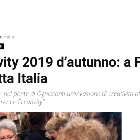
tunno: a...
e
vity 2019 d’autunno: a 
ta Italia
: nel ponte di Ognissanti un’invasione di creatività 
rence Creativity”