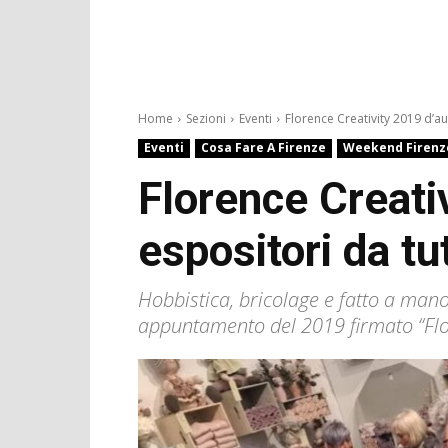
Home
Sezioni
Eventi
Florence Creativity 2019 d’au
Eventi
Cosa Fare A Firenze
Weekend Firenz
Florence Creati
espositori da tut
Hobbistica, bricolage e fatto a mano
appuntamento del 2019 firmato “Flo