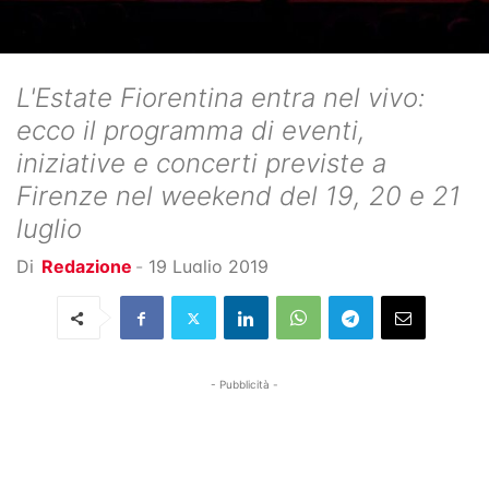
L'Estate Fiorentina entra nel vivo:
ecco il programma di eventi,
iniziative e concerti previste a
Firenze nel weekend del 19, 20 e 21
luglio
Di
Redazione
-
19 Luglio 2019
- Pubblicità -