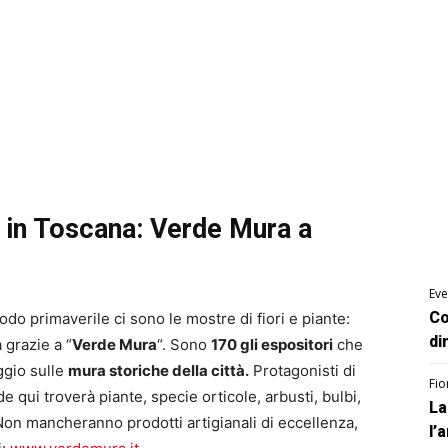
ri in Toscana: Verde Mura a
Eve
Co
iodo primaverile ci sono le mostre di fiori e piante:
di
 grazie a “
Verde Mura
“. Sono
170 gli espositori
che
ggio sulle
mura storiche della città.
Protagonisti di
Fio
de qui troverà piante, specie orticole, arbusti, bulbi,
La
o. Non mancheranno prodotti artigianali di eccellenza,
l’