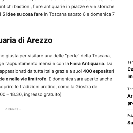
ntichi bastioni, fiere antiquarie in piazze e vie storiche
di
5 idee su cosa fare
in Toscana sabato 6 e domenica 7
quaria di Arezzo
 giusta per visitare una delle “perle” della Toscana,
Te
ge l’appuntamento mensile con la
Fiera Antiquaria
. Da
Co
passionati da tutta Italia grazie a suoi
400 espositori
im
e e nelle vie limitrofe
. E domenica sarà aperto anche
prire le tradizioni aretine, come la Giostra del
Te
0 – 18.30, ingresso gratuito).
Ar
pr
- Pubblicità -
Est
Sa