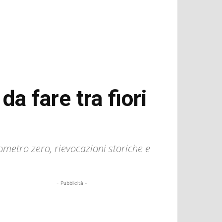
da fare tra fiori
ilometro zero, rievocazioni storiche e
- Pubblicità -