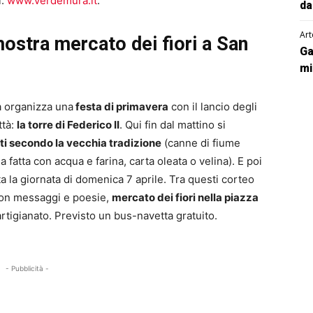
i:
www.verdemura.it
.
da
Art
mostra mercato dei fiori a San
Ga
mi
a organizza una
festa di primavera
con il lancio degli
ttà:
la torre di Federico II
. Qui fin dal mattino si
ti secondo la vecchia tradizione
(canne di fiume
a fatta con acqua e farina, carta oleata o velina). E poi
ta la giornata di domenica 7 aprile. Tra questi corteo
 con messaggi e poesie,
mercato dei fiori nella piazza
artigianato. Previsto un bus-navetta gratuito.
- Pubblicità -