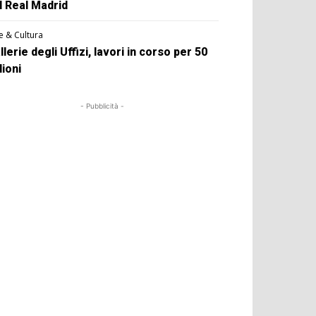
l Real Madrid
e & Cultura
llerie degli Uffizi, lavori in corso per 50
lioni
- Pubblicità -