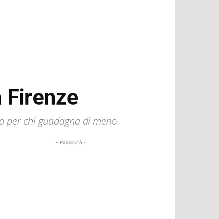
a Firenze
ero per chi guadagna di meno
- Pubblicità -