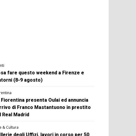
nti
sa fare questo weekend a Firenze e
ntorni (8-9 agosto)
rentina
 Fiorentina presenta Oulai ed annuncia
arrivo di Franco Mastantuono in prestito
l Real Madrid
e & Cultura
llerie degli Uffizi, lavori in corso per 50