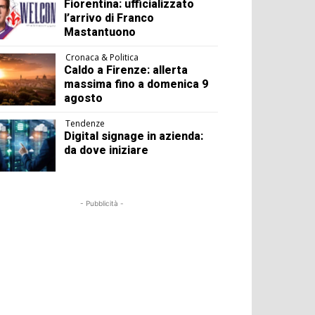
Fiorentina: ufficializzato
l’arrivo di Franco
Mastantuono
Cronaca & Politica
Caldo a Firenze: allerta
massima fino a domenica 9
agosto
Tendenze
Digital signage in azienda:
da dove iniziare
- Pubblicità -