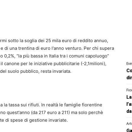
ermi sotto la soglia dei 25 mila euro di reddito annuo,
 e di una trentina di euro l'anno venturo. Per chi supera
allo 0,2%, “la più bassa in Italia tra i comuni capoluogo”
 canone per le iniziative pubblicitarie (-2,1milioni),
Eve
Co
del suolo pubblico, resta invariata.
di
Fio
La
l’
ia la tassa sui rifiuti. In realtà le famiglie fiorentine
da
eno quest'anno (da 217 euro a 211) ma solo perchè
te di spese di gestione invariate.
Art
Ga