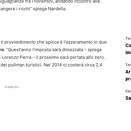
suguaglianze tra i fiorentini, andando incontro alle
angere i ricchi” spiega Nardella.
Te
 il provvedimento che spicca è l'azzeramento in due
Co
ro
. “Quest'anno l'imposta sarà dimezzata – spiega
im
o Lorenzo Perra – il prossimo sarà portata allo zero.
ei pullman turistici. Nel 2014 ci costerà circa 2,4
Te
Ar
pr
- Pubblicità -
Est
Sa