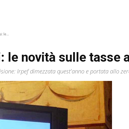
: le...
i: le novità sulle tasse 
visione: Irpef dimezzata quest'anno e portata allo z