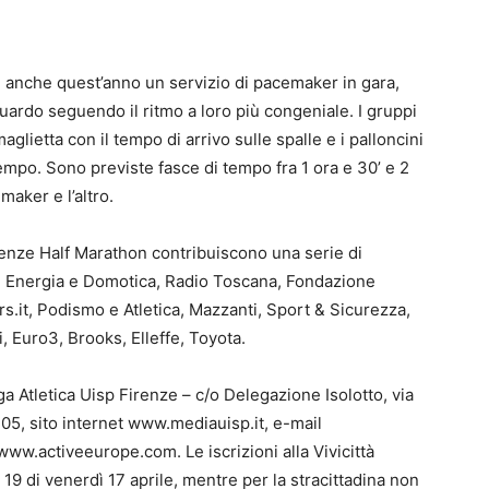
e anche quest’anno un servizio di pacemaker in gara,
guardo seguendo il ritmo a loro più congeniale. I gruppi
glietta con il tempo di arrivo sulle spalle e i palloncini
tempo. Sono previste fasce di tempo fra 1 ora e 30’ e 2
maker e l’altro.
Firenze Half Marathon contribuiscono una serie di
o, Energia e Domotica, Radio Toscana, Fondazione
s.it, Podismo e Atletica, Mazzanti, Sport & Sicurezza,
ini, Euro3, Brooks, Elleffe, Toyota.
ga Atletica Uisp Firenze – c/o Delegazione Isolotto, via
.05, sito internet www.mediauisp.it, e-mail
 www.activeeurope.com. Le iscrizioni alla Vivicittà
19 di venerdì 17 aprile, mentre per la stracittadina non