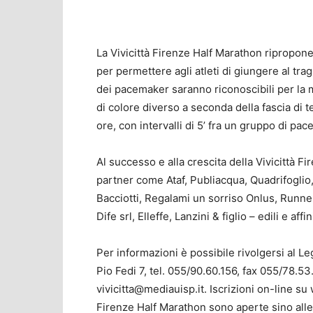
La Vivicittà Firenze Half Marathon ripropon
per permettere agli atleti di giungere al tra
dei pacemaker saranno riconoscibili per la ma
di colore diverso a seconda della fascia di 
ore, con intervalli di 5’ fra un gruppo di pace
Al successo e alla crescita della Vivicittà 
partner come Ataf, Publiacqua, Quadrifogli
Bacciotti, Regalami un sorriso Onlus, Runner
Dife srl, Elleffe, Lanzini & figlio – edili e aff
Per informazioni è possibile rivolgersi al Le
Pio Fedi 7, tel. 055/90.60.156, fax 055/78.53
vivicitta@mediauisp.it
. Iscrizioni on-line su
Firenze Half Marathon sono aperte sino alle 