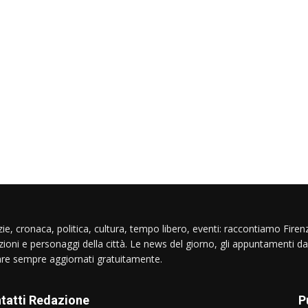
ie, cronaca, politica, cultura, tempo libero, eventi: raccontiamo Firenz
izioni e personaggi della città. Le news del giorno, gli appuntamenti da
are sempre aggiornati gratuitamente.
tatti Redazione
P