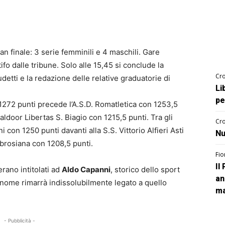
an finale: 3 serie femminili e 4 maschili. Gare
o dalle tribune. Solo alle 15,45 si conclude la
Cro
etti e la redazione delle relative graduatorie di
Li
pe
n 1272 punti precede l’A.S.D. Romatletica con 1253,5
ealdoor Libertas S. Biagio con 1215,5 punti. Tra gli
Cro
i con 1250 punti davanti alla S.S. Vittorio Alfieri Asti
Nu
mbrosiana con 1208,5 punti.
Fio
Il
erano intitolati ad
Aldo Capanni
, storico dello sport
an
i nome rimarrà indissolubilmente legato a quello
ma
- Pubblicità -