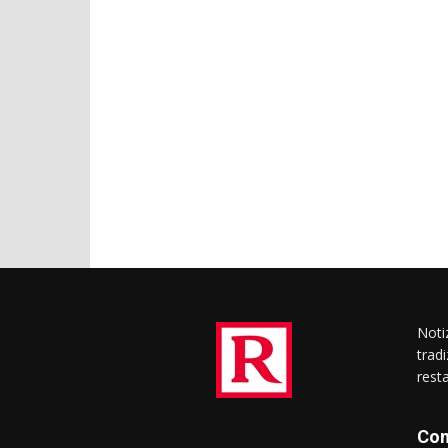
Notiz
trad
rest
Con