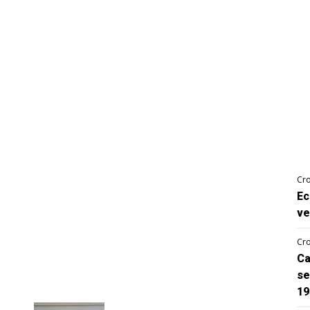
Cro
Ec
ve
Cro
Ca
se
19