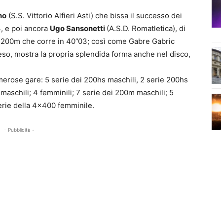
no
(S.S. Vittorio Alfieri Asti) che bissa il successo dei
, e poi ancora
Ugo Sansonetti
(A.S.D. Romatletica), di
 200m che corre in 40”03; così come Gabre Gabric
peso, mostra la propria splendida forma anche nel disco,
numerose gare: 5 serie dei 200hs maschili, 2 serie 200hs
aschili; 4 femminili; 7 serie dei 200m maschili; 5
serie della 4×400 femminile.
- Pubblicità -