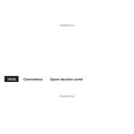
- Pubblicità -
TAGS
Coronavirus
Dpcm decreto covid
- Pubblicità -