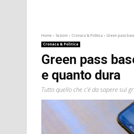
Home
Sezioni
Cronaca & Politica
Green pass base:
Cronaca & Politica
Green pass base
e quanto dura
Tutto quello che c'è da sapere sul g