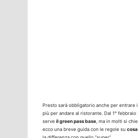
Presto sarà obbligatorio anche per entrare 
più per andare al ristorante. Dal 1° febbraio 
serve
il green pass base
, ma in molti si ch
ecco una breve guida con le regole su
cosa 
la differenza con quello “super”.