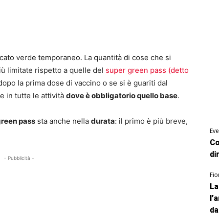
icato verde temporaneo. La quantità di cose che si
 limitate rispetto a quelle del
super green pass (detto
 dopo la prima dose di vaccino o se si è guariti dal
 in tutte le attività
dove è obbligatorio quello base
.
green pass
sta anche nella
durata
: il primo è più breve,
Eve
Co
di
- Pubblicità -
Fio
La
l’
da