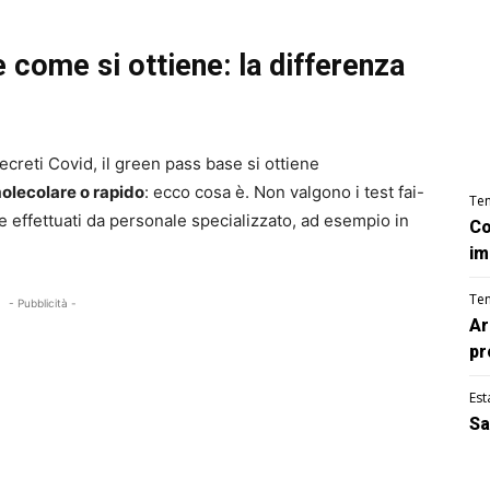
e come si ottiene: la differenza
ecreti Covid, il green pass base si ottiene
olecolare o rapido
: ecco cosa è. Non valgono i test fai-
Te
e effettuati da personale specializzato, ad esempio in
Co
im
Te
- Pubblicità -
Ar
pr
Est
Sa