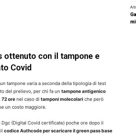
Art
Ga
mi
s ottenuto con il tampone e
ato Covid
un tampone varia a seconda della tipologia di test
 del prelievo, per chi fa un
tampone antigenico
e
72 ore
nel caso di
tamponi molecolari
che però
he un costo maggiore.
 Dgc (Digital Covid certificate) poche ore dopo il
il
codice Authcode per scaricare il green pass base