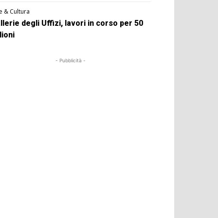
e & Cultura
llerie degli Uffizi, lavori in corso per 50
lioni
- Pubblicità -