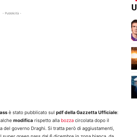
U
- Pubblicità -
pass
è stato pubblicato sul
pdf della Gazzetta Ufficiale
:
ualche
modifica
rispetto alla
bozza
circolata dopo il
a del governo Draghi. Si tratta però di aggiustamenti,
il super green pass dal 6 dicembre in zona bianca, da