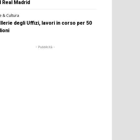
l Real Madrid
e & Cultura
llerie degli Uffizi, lavori in corso per 50
lioni
- Pubblicità -