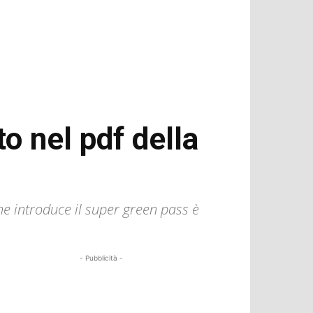
o nel pdf della
che introduce il super green pass è
- Pubblicità -