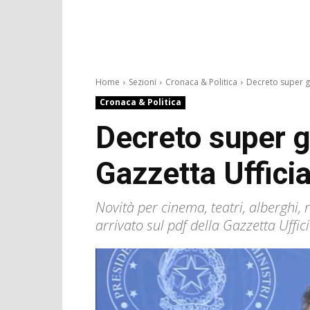
Home
Sezioni
Cronaca & Politica
Decreto super gr
Cronaca & Politica
Decreto super gr
Gazzetta Ufficia
Novità per cinema, teatri, alberghi, r
arrivato sul pdf della Gazzetta Uffi