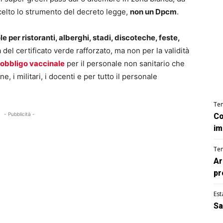
scelto lo strumento del decreto legge,
non un Dpcm
.
e per ristoranti, alberghi, stadi, discoteche, feste,
a del certificato verde rafforzato, ma non per la validità
obbligo vaccinale
per il personale non sanitario che
e, i militari, i docenti e per tutto il personale
Te
- Pubblicità -
Co
im
Te
Ar
pr
Est
Sa