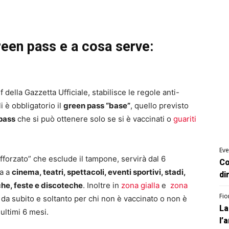
reen pass e a cosa serve:
 della Gazzetta Ufficiale, stabilisce le regole anti-
i è obbligatorio il
green pass “base”
, quello previsto
pass
che si può ottenere solo se si è vaccinati o
guariti
Eve
afforzato” che esclude il tampone, servirà dal 6
Co
ca a
cinema, teatri, spettacoli, eventi sportivi, stadi,
di
che, feste e discoteche
. Inoltre in
zona gialla
e
zona
Fio
e da subito e soltanto per chi non è vaccinato o non è
La
ultimi 6 mesi.
l’