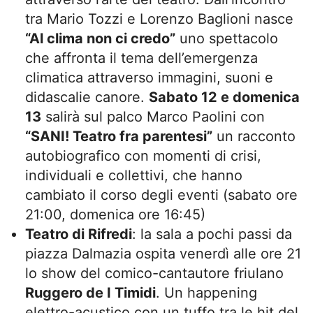
tra Mario Tozzi e Lorenzo Baglioni nasce
“Al clima non ci credo”
uno spettacolo
che affronta il tema dell’emergenza
climatica attraverso immagini, suoni e
didascalie canore.
Sabato 12 e domenica
13
salirà sul palco Marco Paolini con
“SANI! Teatro fra parentesi”
un racconto
autobiografico con momenti di crisi,
individuali e collettivi, che hanno
cambiato il corso degli eventi (sabato ore
21:00, domenica ore 16:45)
Teatro di Rifredi
: la sala a pochi passi da
piazza Dalmazia ospita venerdì alle ore 21
lo show del comico-cantautore friulano
Ruggero de I Timidi
. Un happening
elettro-acustico con un tuffo tra le hit del