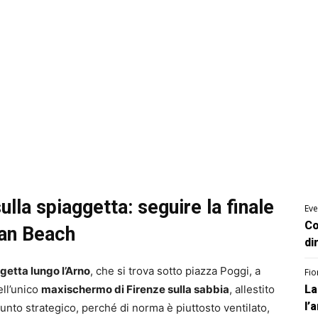
lla spiaggetta: seguire la finale
Eve
Co
ban Beach
di
getta lungo l’Arno
, che si trova sotto piazza Poggi, a
Fio
ell’unico
maxischermo di Firenze sulla sabbia
, allestito
La
l’
punto strategico, perché di norma è piuttosto ventilato,