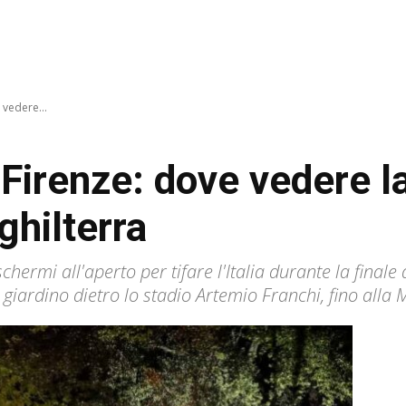
vedere...
irenze: dove vedere la 
ghilterra
ischermi all'aperto per tifare l'Italia durante la final
l giardino dietro lo stadio Artemio Franchi, fino alla