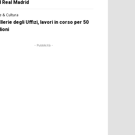
l Real Madrid
e & Cultura
llerie degli Uffizi, lavori in corso per 50
lioni
- Pubblicità -