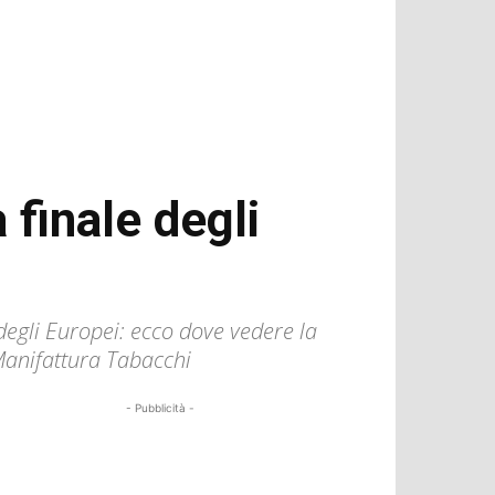
finale degli
e degli Europei: ecco dove vedere la
 Manifattura Tabacchi
- Pubblicità -