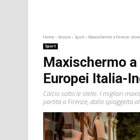
Home
Sezioni
Sport
Maxischermo a Firenze: dove 
Sport
Maxischermo a F
Europei Italia-In
Calcio sotto le stelle. I migliori max
partita a Firenze, dalla spiaggetta a