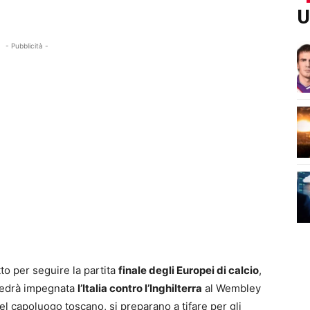
U
- Pubblicità -
to per seguire la partita
finale degli Europei di calcio
,
 vedrà impegnata
l’Italia contro l’Inghilterra
al Wembley
nel capoluogo toscano, si preparano a tifare per gli