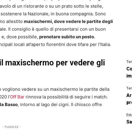
olo di un ristorante o su un prato sotto le stelle,
e è sostenere la Nazionale, in buona compagnia. Sono
no allestito
maxischermi, dove vedere le partite degli
ale. Il consiglio è quello di presentarsi con un buon
e e, dove possibile,
prenotare subito un posto
.
i locali all’aperto fiorentini dove tifare per l’Italia.
 il maxischermo per vedere gli
Te
Co
im
Te
he vogliono vedere su un maxischermo le partite della
Ar
20 l’
Off Bar
rinnova la possibilità di seguire i match.
pr
 da Basso
, intorno al lago dei cigni. Il chiosco offre
Est
Sa
- Pubblicità -