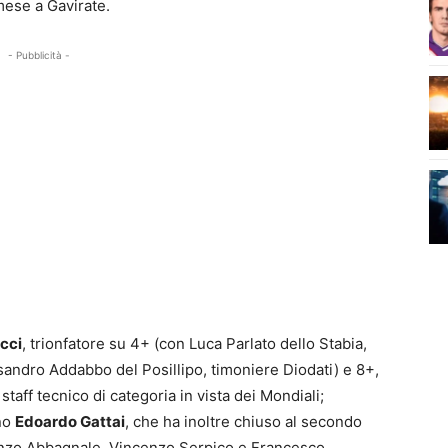
 mese a Gavirate.
- Pubblicità -
cci
, trionfatore su 4+ (con Luca Parlato dello Stabia,
sandro Addabbo del Posillipo, timoniere Diodati) e 8+,
taff tecnico di categoria in vista dei Mondiali;
ino
Edoardo Gattai
, che ha inoltre chiuso al secondo
ncenzo Abbagnale, Vincenzo Serpico e Francesco