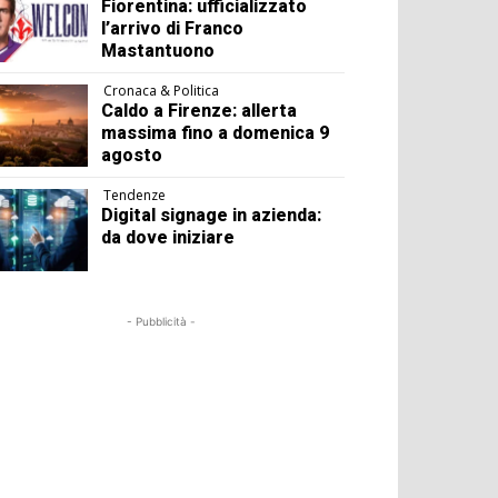
Fiorentina: ufficializzato
l’arrivo di Franco
Mastantuono
Cronaca & Politica
Caldo a Firenze: allerta
massima fino a domenica 9
agosto
Tendenze
Digital signage in azienda:
da dove iniziare
- Pubblicità -