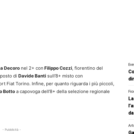
Eve
a Decoro
nel 2+ con
Filippo Cozzi
, fiorentino del
Co
 posto di
Davide Banti
sull’8+ misto con
di
Fiat Torino. Infine, per quanto riguarda i più piccoli,
o Botto
a capovoga dell’8+ della selezione regionale
Fio
La
l’
da
Art
- Pubblicità -
Ga