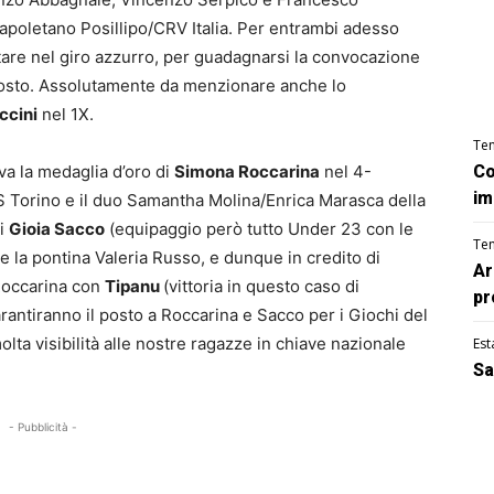
napoletano Posillipo/CRV Italia. Per entrambi adesso
stare nel giro azzurro, per guadagnarsi la convocazione
gosto. Assolutamente da menzionare anche lo
ccini
nel 1X.
Te
iva la medaglia d’oro di
Simona Roccarina
nel 4-
Co
im
S Torino e il duo Samantha Molina/Enrica Marasca della
di
Gioia Sacco
(equipaggio però tutto Under 23 con le
Te
 la pontina Valeria Russo, e dunque in credito di
Ar
 Roccarina con
Tipanu
(vittoria in questo caso di
pr
antiranno il posto a Roccarina e Sacco per i Giochi del
a visibilità alle nostre ragazze in chiave nazionale
Est
Sa
- Pubblicità -