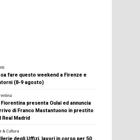
nti
sa fare questo weekend a Firenze e
ntorni (8-9 agosto)
rentina
 Fiorentina presenta Oulai ed annuncia
arrivo di Franco Mastantuono in prestito
l Real Madrid
e & Cultura
llerie degli Uffizi, lavori in corso per 50