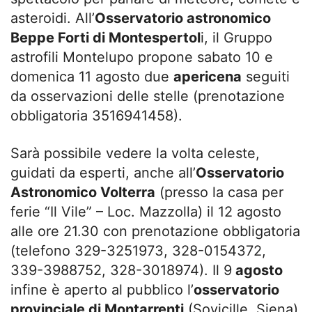
asteroidi. All’
Osservatorio astronomico
Beppe Forti di Montespertol
i, il Gruppo
astrofili Montelupo propone sabato 10 e
domenica 11 agosto due
apericena
seguiti
da osservazioni delle stelle (prenotazione
obbligatoria 3516941458).
Sarà possibile vedere la volta celeste,
guidati da esperti, anche all’
Osservatorio
Astronomico Volterra
(presso la casa per
ferie “Il Vile” – Loc. Mazzolla) il 12 agosto
alle ore 21.30 con prenotazione obbligatoria
(telefono 329-3251973, 328-0154372,
339-3988752, 328-3018974). Il 9
agosto
infine è aperto al pubblico l’
osservatorio
provinciale di Montarrenti
(Sovicille, Siena)