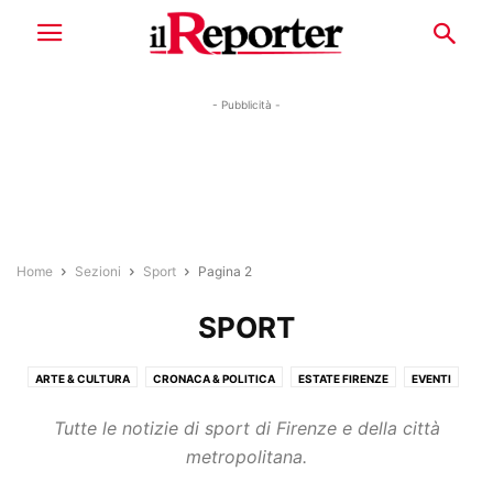
- Pubblicità -
Home
Sezioni
Sport
Pagina 2
SPORT
ARTE & CULTURA
CRONACA & POLITICA
ESTATE FIRENZE
EVENTI
LAVORO & ECONOMIA
RUBRICHE
SPORT
STORIE
TENDENZE
Tutte le notizie di sport di Firenze e della città
metropolitana.