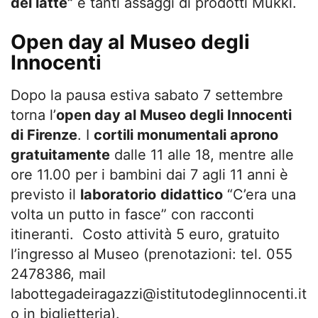
del latte”
e tanti assaggi di prodotti Mukki.
Open day al Museo degli
Innocenti
Dopo la pausa estiva sabato 7 settembre
torna l’
open day al Museo degli Innocenti
di Firenze
. I
cortili monumentali aprono
gratuitamente
dalle 11 alle 18, mentre alle
ore 11.00 per i bambini dai 7 agli 11 anni è
previsto il
laboratorio
didattico
“C’era una
volta un putto in fasce” con racconti
itineranti. Costo attività 5 euro, gratuito
l’ingresso al Museo (prenotazioni: tel. 055
2478386, mail
labottegadeiragazzi@istitutodeglinnocenti.it
o in biglietteria).